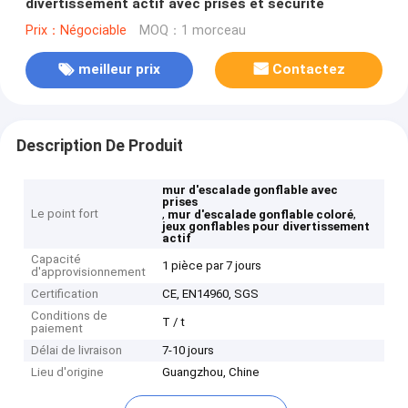
divertissement actif avec prises et sécurité
Prix：Négociable
MOQ：1 morceau
meilleur prix
Contactez
Description De Produit
mur d'escalade gonflable avec
prises
Le point fort
,
,
mur d'escalade gonflable coloré
jeux gonflables pour divertissement
actif
Capacité
1 pièce par 7 jours
d'approvisionnement
Certification
CE, EN14960, SGS
Conditions de
T / t
paiement
Délai de livraison
7-10 jours
Lieu d'origine
Guangzhou, Chine