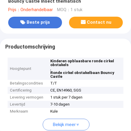
Bouncy Castle Insect thematisch
Prijs：Onderhandelbaar
MOQ：1 stuk
Beste prijs
Contact nu
Productomschrijving
Kinderen opblaasbare ronde cirkel
obstakels
Hoogtepunt
,
Ronde cirkel obstakelbaan Bouncy
Castle
Betalingscondities
T/T
Certificering
CE, EN14960, SGS
Levering vermogen
1 stuk per 7 dagen
Levertijd
7-10 dagen
Merknaam
Kule
Bekijk meer