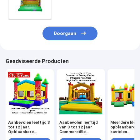
Castle Insect thematisch
Doorgaan
Geadviseerde Producten
Aanbevolen leeftijd 3
Aanbevolen leeftijd
Meerdere kleu
tot 12 jaar.
van 3 tot 12 jaar
opblaasbare
Opblaasbare
Commerciële
kastelen
kastelen. OEM,
springkasten
lichtgewicht e