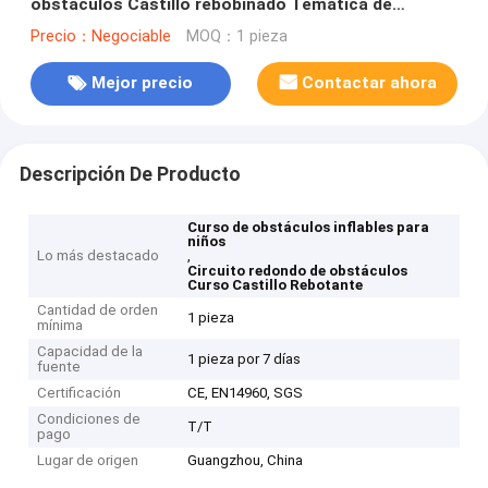
obstáculos Castillo rebobinado Temática de
insectos
Precio：Negociable
MOQ：1 pieza
Mejor precio
Contactar ahora
Descripción De Producto
Curso de obstáculos inflables para
niños
Lo más destacado
,
Circuito redondo de obstáculos
Curso Castillo Rebotante
Cantidad de orden
1 pieza
mínima
Capacidad de la
1 pieza por 7 días
fuente
Certificación
CE, EN14960, SGS
Condiciones de
T/T
pago
Lugar de origen
Guangzhou, China