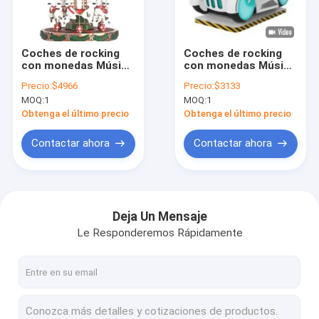
Visita a la fábrica
Control de calidad
Coches de rocking
Coches de rocking
con monedas Música
con monedas Música
Contáctenos
dinámica y canciones
dinámica y canciones
Precio:
$4966
Precio:
$3133
alegres para niños
alegres para niños
MOQ:
1
MOQ:
1
Noticias
Obtenga el último precio
Obtenga el último precio
Casos
Contactar ahora
Contactar ahora
Solicitar una cotización
Deja Un Mensaje
Le Responderemos Rápidamente
castillos inflables
Diapositivas inflables
Deslizamientos de agua inflables