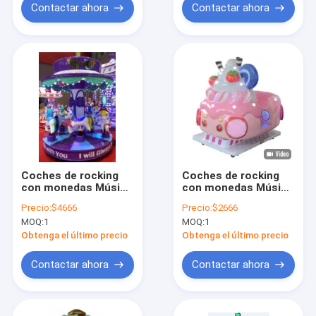
Contactar ahora
Contactar ahora
Coches de rocking
Coches de rocking
con monedas Música
con monedas Música
dinámica y canciones
dinámica y canciones
Precio:
$4666
Precio:
$2666
alegres para niños
alegres para niños
MOQ:
1
MOQ:
1
Obtenga el último precio
Obtenga el último precio
Contactar ahora
Contactar ahora