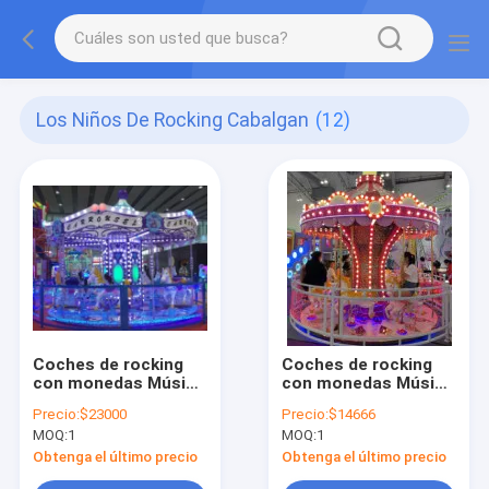
Los Niños De Rocking Cabalgan
(12)
Coches de rocking
Coches de rocking
con monedas Música
con monedas Música
dinámica y canciones
dinámica y canciones
Precio:
$23000
Precio:
$14666
alegres para niños
alegres para niños
MOQ:
1
MOQ:
1
Obtenga el último precio
Obtenga el último precio