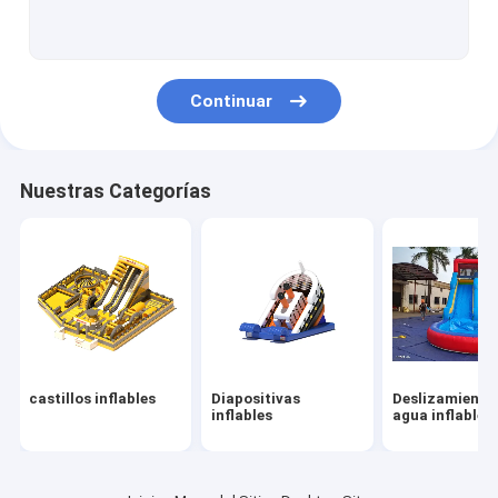
Obstáculos inflables
Juegos inflables
Continuar
Tiendas de campaña inflables
Arcos inflables
Nuestras Categorías
Juguetes flotantes de agua inflables
Obstáculos de agua inflables
Castillos de agua inflables
parque inflable del agua
castillos inflables
Diapositivas
Deslizamiento
Patio suave
inflables
agua inflables
Deslizamiento del castillo de rebote