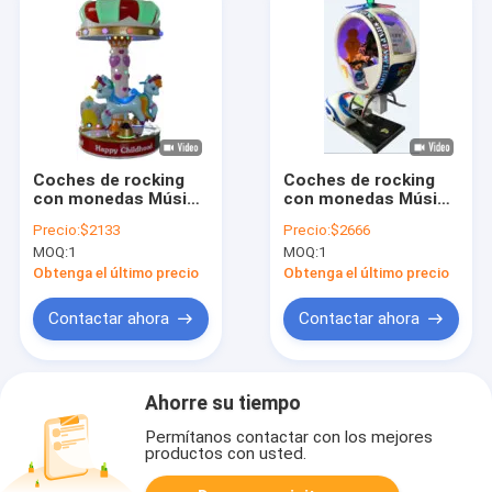
Coches de rocking
Coches de rocking
con monedas Música
con monedas Música
dinámica y canciones
dinámica y canciones
Precio:
$2133
Precio:
$2666
alegres para niños
alegres para niños
MOQ:
1
MOQ:
1
Obtenga el último precio
Obtenga el último precio
Contactar ahora
Contactar ahora
Ahorre su tiempo
Permítanos contactar con los mejores
productos con usted.