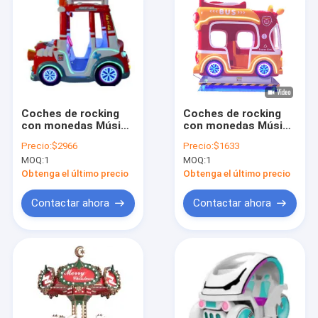
Coches de rocking
Coches de rocking
con monedas Música
con monedas Música
dinámica y canciones
dinámica y canciones
Precio:
$2966
Precio:
$1633
alegres para niños
alegres para niños
MOQ:
1
MOQ:
1
Obtenga el último precio
Obtenga el último precio
Contactar ahora
Contactar ahora
Inicio
Productos
Sobre nosotros