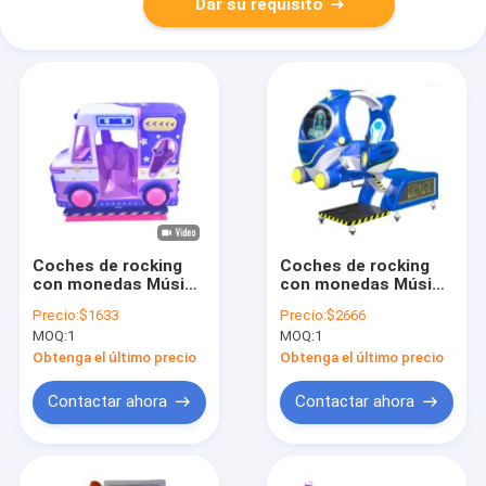
Dar su requisito
Coches de rocking
Coches de rocking
con monedas Música
con monedas Música
dinámica y canciones
dinámica y canciones
Precio:
$1633
Precio:
$2666
alegres para niños
alegres para niños
MOQ:
1
MOQ:
1
Obtenga el último precio
Obtenga el último precio
Contactar ahora
Contactar ahora