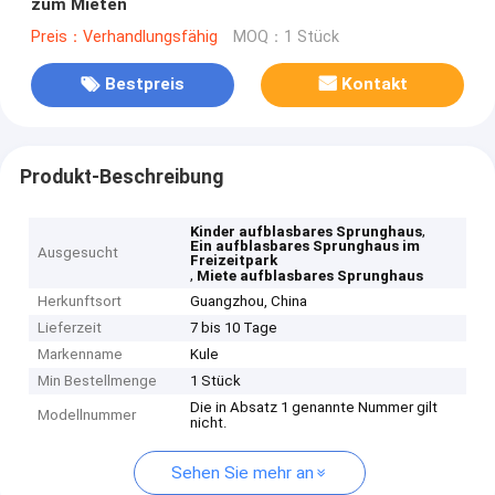
zum Mieten
Preis：Verhandlungsfähig
MOQ：1 Stück
Bestpreis
Kontakt
Produkt-Beschreibung
,
Kinder aufblasbares Sprunghaus
Ein aufblasbares Sprunghaus im
Ausgesucht
Freizeitpark
,
Miete aufblasbares Sprunghaus
Herkunftsort
Guangzhou, China
Lieferzeit
7 bis 10 Tage
Markenname
Kule
Min Bestellmenge
1 Stück
Die in Absatz 1 genannte Nummer gilt
Modellnummer
nicht.
Sehen Sie mehr an