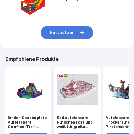
zum Mieten
Fortsetzen
Empfohlene Produkte
Kinder-Spazierplatz
Bad aufblasbare
Aufblasbare
Aufblasbare
Rutschen rosa und
Trockenrutsch
Giraffen-Tier-
weiß für große
Piratenschiffe
Rutsche zum Mieten
Kugeln Pool