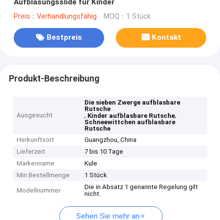
Aufblasungsslide für Kinder
Preis：Verhandlungsfähig
MOQ：1 Stück
Bestpreis
Kontakt
Produkt-Beschreibung
Die sieben Zwerge aufblasbare
Rutsche
Ausgesucht
,
,
Kinder aufblasbare Rutsche
Schneewittchen aufblasbare
Rutsche
Herkunftsort
Guangzhou, China
Lieferzeit
7 bis 10 Tage
Markenname
Kule
Min Bestellmenge
1 Stück
Die in Absatz 1 genannte Regelung gilt
Modellnummer
nicht.
Sehen Sie mehr an