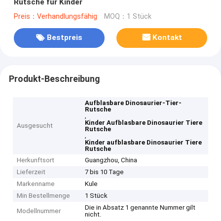
Rutsche für Kinder
Preis：Verhandlungsfähig
MOQ：1 Stück
Bestpreis
Kontakt
Produkt-Beschreibung
Aufblasbare Dinosaurier-Tier-
Rutsche
,
Kinder Aufblasbare Dinosaurier Tiere
Ausgesucht
Rutsche
,
Kinder aufblasbare Dinosaurier Tiere
Rutsche
Herkunftsort
Guangzhou, China
Lieferzeit
7 bis 10 Tage
Markenname
Kule
Min Bestellmenge
1 Stück
Die in Absatz 1 genannte Nummer gilt
Modellnummer
nicht.