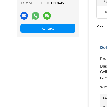
Fa
Telefon:
+8618113764558
He
Produ
Kontakt
Del
Pro
Die
Gel
daz
Wic
G