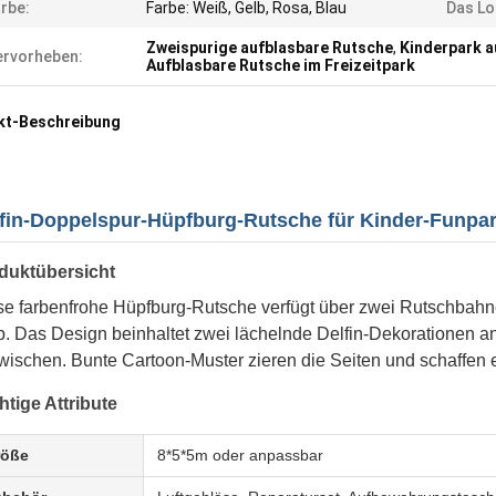
rbe:
Farbe: Weiß, Gelb, Rosa, Blau
Das Lo
Zweispurige aufblasbare Rutsche
,
Kinderpark a
rvorheben:
Aufblasbare Rutsche im Freizeitpark
kt-Beschreibung
fin-Doppelspur-Hüpfburg-Rutsche für Kinder-Funpa
duktübersicht
se farbenfrohe Hüpfburg-Rutsche verfügt über zwei Rutschbahn
b. Das Design beinhaltet zwei lächelnde Delfin-Dekorationen a
wischen. Bunte Cartoon-Muster zieren die Seiten und schaffen
htige Attribute
röße
8*5*5m oder anpassbar