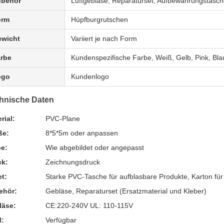
ubehör
Luftgebläse, Reparaturset, Aufbewahrungstasc
orm
Hüpfburgrutschen
wicht
Variiert je nach Form
rbe
Kundenspezifische Farbe, Weiß, Gelb, Pink, Bla
ogo
Kundenlogo
hnische Daten
rial:
PVC-Plane
ße:
8*5*5m oder anpassen
be:
Wie abgebildet oder angepasst
ck:
Zeichnungsdruck
t:
Starke PVC-Tasche für aufblasbare Produkte, Karton fü
ehör:
Gebläse, Reparaturset (Ersatzmaterial und Kleber)
läse:
CE:220-240V UL: 110-115V
:
Verfügbar