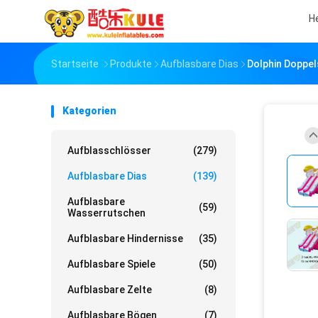
H
Startseite
Produkte
Aufblasbare Dias
Dolphin Doppel
Kategorien
Aufblasschlösser
(279)
Aufblasbare Dias
(139)
Aufblasbare
(59)
Wasserrutschen
Aufblasbare Hindernisse
(35)
Aufblasbare Spiele
(50)
Aufblasbare Zelte
(8)
Aufblasbare Bögen
(7)