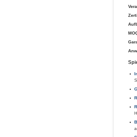
Vera
Zert
Aufb
MO
Gara
Anw
Spi
I
S
G
R
R
H
B
a