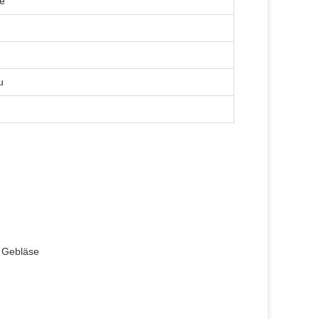
he
u
r Gebläse