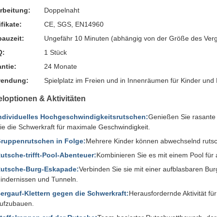
rbeitung:
Doppelnaht
ifikate:
CE, SGS, EN14960
auzeit:
Ungefähr 10 Minuten (abhängig von der Größe des Ver
Q:
1 Stück
ntie:
24 Monate
endung:
Spielplatz im Freien und in Innenräumen für Kinder un
eloptionen & Aktivitäten
ndividuelles Hochgeschwindigkeitsrutschen:
Genießen Sie rasante 
ie die Schwerkraft für maximale Geschwindigkeit.
ruppenrutschen in Folge:
Mehrere Kinder können abwechselnd rutsch
utsche-trifft-Pool-Abenteuer:
Kombinieren Sie es mit einem Pool fü
utsche-Burg-Eskapade:
Verbinden Sie sie mit einer aufblasbaren Burg
indernissen und Tunneln.
ergauf-Klettern gegen die Schwerkraft:
Herausfordernde Aktivität für
ufzubauen.