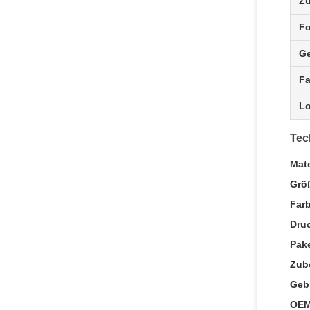
Z
F
Ge
Fa
L
Tec
Mate
Grö
Far
Dru
Pake
Zub
Geb
OEM