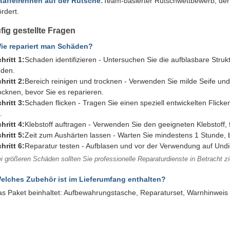
taffelrennen auf der Rutsche:
Team-basierter Rutschwettbewerb, der 
ördert.
fig gestellte Fragen
ie repariert man Schäden?
hritt 1:
Schaden identifizieren - Untersuchen Sie die aufblasbare Struk
nden.
hritt 2:
Bereich reinigen und trocknen - Verwenden Sie milde Seife und
ocknen, bevor Sie es reparieren.
hritt 3:
Schaden flicken - Tragen Sie einen speziell entwickelten Flick
.
hritt 4:
Klebstoff auftragen - Verwenden Sie den geeigneten Klebstoff, fal
hritt 5:
Zeit zum Aushärten lassen - Warten Sie mindestens 1 Stunde, 
hritt 6:
Reparatur testen - Aufblasen und vor der Verwendung auf Undic
i größeren Schäden sollten Sie professionelle Reparaturdienste in Betracht z
elches Zubehör ist im Lieferumfang enthalten?
s Paket beinhaltet: Aufbewahrungstasche, Reparaturset, Warnhinwei