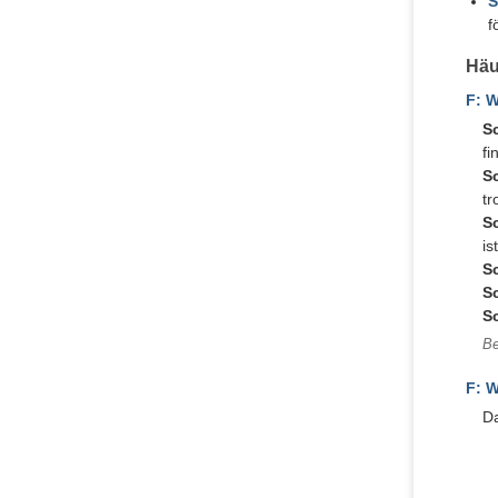
S
f
Häu
F: W
Sc
fi
Sc
tr
Sc
ist
Sc
Sc
Sc
Be
F: W
Da