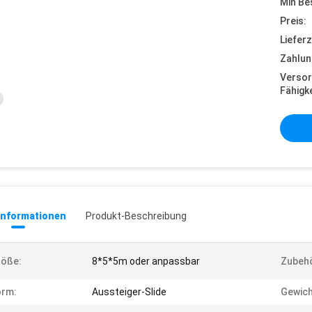
Min Be
Preis:
Lieferz
Zahlun
Versor
Fähigke
informationen
Produkt-Beschreibung
röße:
8*5*5m oder anpassbar
Zubehö
orm:
Aussteiger-Slide
Gewich