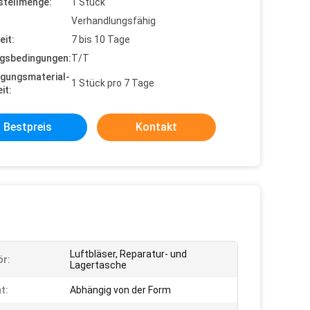
stellmenge:
1 Stück
Verhandlungsfähig
eit:
7 bis 10 Tage
gsbedingungen:
T/T
gungsmaterial-
1 Stück pro 7 Tage
it:
Bestpreis
Kontakt
Luftbläser, Reparatur- und
r:
Lagertasche
t:
Abhängig von der Form