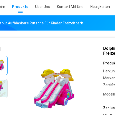
eim
Produkte
Über Uns
Kontakt Mit Uns
Neuigkeiten
spur Aufblasbare Rutsche Für Kinder Freizeitpark
Dolph
Freize
Produk
Herkun
Marke
Zertifi
Model
Zahlun