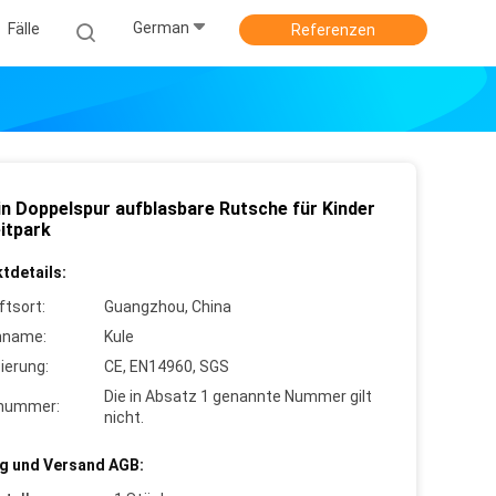
German
Fälle
Referenzen
in Doppelspur aufblasbare Rutsche für Kinder
itpark
tdetails:
ftsort:
Guangzhou, China
nname:
Kule
zierung:
CE, EN14960, SGS
Die in Absatz 1 genannte Nummer gilt
lnummer:
nicht.
g und Versand AGB: