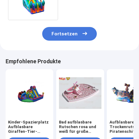
Rutsche zum Mieten
Fortsetzen
Empfohlene Produkte
Kinder-Spazierplatz
Bad aufblasbare
Aufblasbare
Aufblasbare
Rutschen rosa und
Trockenrutsch
Giraffen-Tier-
weiß für große
Piratenschiffe
Rutsche zum Mieten
Kugeln Pool