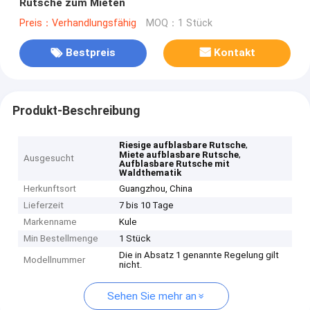
Rutsche zum Mieten
Preis：Verhandlungsfähig
MOQ：1 Stück
Bestpreis
Kontakt
Produkt-Beschreibung
,
Riesige aufblasbare Rutsche
,
Miete aufblasbare Rutsche
Ausgesucht
Aufblasbare Rutsche mit
Waldthematik
Herkunftsort
Guangzhou, China
Lieferzeit
7 bis 10 Tage
Markenname
Kule
Min Bestellmenge
1 Stück
Die in Absatz 1 genannte Regelung gilt
Modellnummer
nicht.
Sehen Sie mehr an