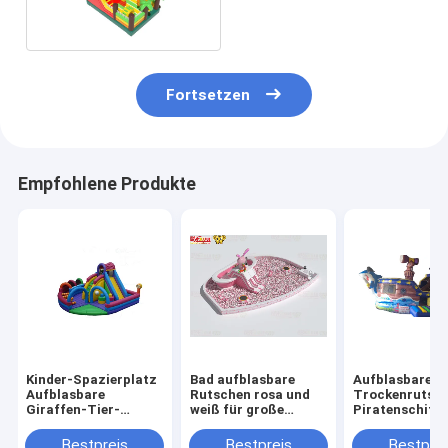
Fortsetzen
Empfohlene Produkte
Kinder-Spazierplatz
Bad aufblasbare
Aufblasbare
Aufblasbare
Rutschen rosa und
Trockenrutsch
Giraffen-Tier-
weiß für große
Piratenschiffe
Rutsche zum Mieten
Kugeln Pool
Bestpreis
Bestpreis
Bestprei