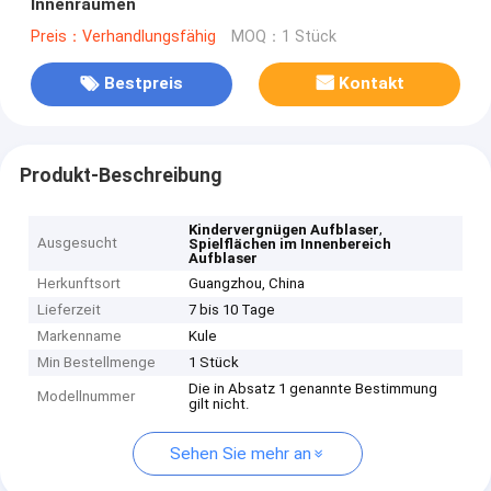
Innenräumen
Preis：Verhandlungsfähig
MOQ：1 Stück
Bestpreis
Kontakt
Produkt-Beschreibung
,
Kindervergnügen Aufblaser
Ausgesucht
Spielflächen im Innenbereich
Aufblaser
Herkunftsort
Guangzhou, China
Lieferzeit
7 bis 10 Tage
Markenname
Kule
Min Bestellmenge
1 Stück
Die in Absatz 1 genannte Bestimmung
Modellnummer
gilt nicht.
Sehen Sie mehr an