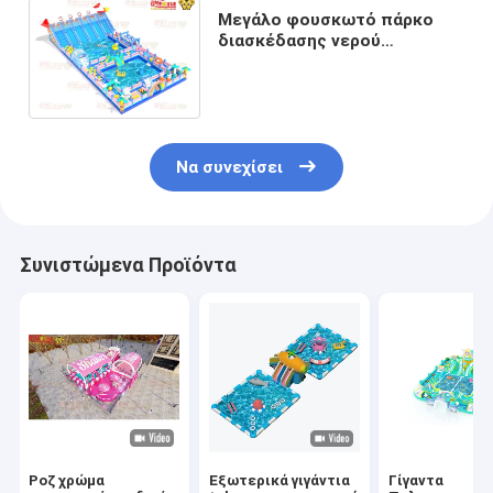
Μεγάλο φουσκωτό πάρκο
διασκέδασης νερού
Περιορισμοί γύρω από δύο
μεγάλες πισίνες 15 * 30 * 7m
Να συνεχίσει
Συνιστώμενα Προϊόντα
Ροζ χρώμα
Εξωτερικά γιγάντια
Γίγαντα