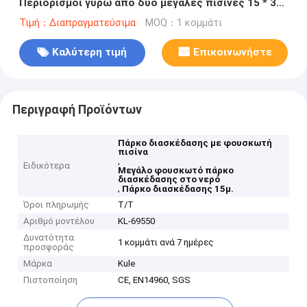
Περιορισμοί γύρω από δύο μεγάλες πισίνες 15 * 30
* 7m
Τιμή：Διαπραγματεύσιμα
MOQ：1 κομμάτι
Καλύτερη τιμή
Επικοινωνήστε
Περιγραφή Προϊόντων
Πάρκο διασκέδασης με φουσκωτή
πισίνα
,
Ειδικότερα
Μεγάλο φουσκωτό πάρκο
διασκέδασης στο νερό
,
Πάρκο διασκέδασης 15μ.
Όροι πληρωμής
Τ/Τ
Αριθμό μοντέλου
KL-69550
Δυνατότητα
1 κομμάτι ανά 7 ημέρες
προσφοράς
Μάρκα
Kule
Πιστοποίηση
CE, EN14960, SGS