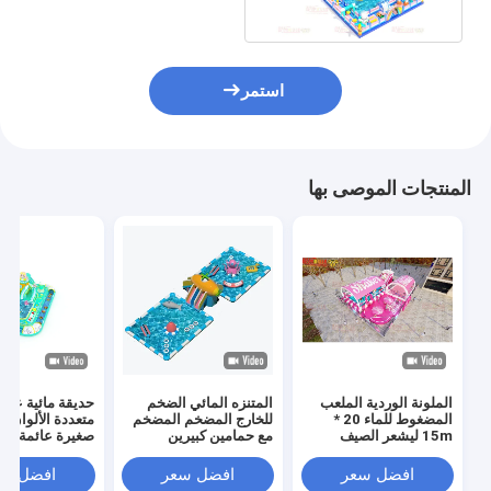
استمر
المنتجات الموصى بها
الملونة الوردية الملعب
المتنزه المائي الضخم
حديقة مائية عائ
المضغوط للماء 20 *
للخارج المضخم المضخم
متعددة الألوان م
15m ليشعر الصيف
مع حمامين كبيرين
صغيرة عائمة
افضل سعر
افضل سعر
افضل سع