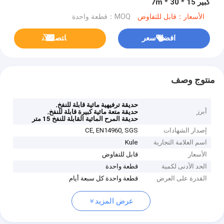
كبير 15 * 30 * 7m
الأسعار：قابل للتفاوض
MOQ：قطعة واحدة
افضل سعر
ﺎﺘﺼﻟ ﺍﻶﻧ
منتوج وصف
,
حديقة ترفيهية مائية قابلة للنفخ
أبرز
,
حديقة متعة مائية كبيرة قابلة للنفخ
حديقة المرح المائية القابلة للنفخ 15 متر
إصدار الشهادات
CE, EN14960, SGS
اسم العلامة التجارية
Kule
الأسعار
قابل للتفاوض
الحد الأدنى لكمية
قطعة واحدة
القدرة على العرض
قطعة واحدة كل سبعة أيام
عرض المزيد