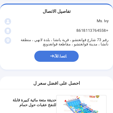
تفاصيل الاتصال
Ms. Ivy
+8618113764558
رقم 73 شارع قوانغتشو ، قرية يانشا ، بلدة لانهي ، منطقة
نانشا ، مدينة قوانغتشو ، مقاطعة قوانغدونغ.
ﺎﺘﺼﻟ ﺍﻶﻧ
احصل على افضل سعر ل
حديقة متعة مائية كبيرة قابلة
للنفخ عقبات حول حمام
سباحة كبير 15 * 30 * 7m