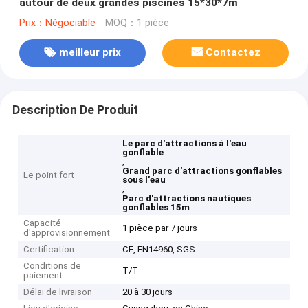
autour de deux grandes piscines 15*30*7m
Prix：Négociable
MOQ：1 pièce
meilleur prix
Contactez
Description De Produit
Le parc d'attractions à l'eau
gonflable
,
Grand parc d'attractions gonflables
Le point fort
sous l'eau
,
Parc d'attractions nautiques
gonflables 15m
Capacité
1 pièce par 7 jours
d'approvisionnement
Certification
CE, EN14960, SGS
Conditions de
T/T
paiement
Délai de livraison
20 à 30 jours