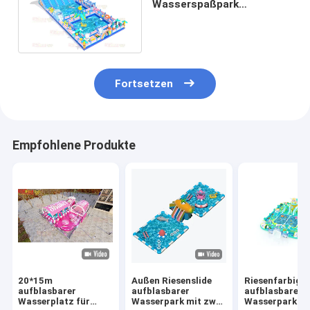
Wasserspaßpark
Hindernisse um zwei große
Pools 15*30*7m
Fortsetzen
Empfohlene Produkte
20*15m
Außen Riesenslide
Riesenfarbige
aufblasbarer
aufblasbarer
aufblasbarer
Wasserplatz für
Wasserpark mit zwei
Wasserpark mi