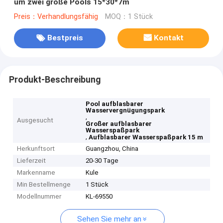
um zwei große Pools 15*30*7m
Preis：Verhandlungsfähig
MOQ：1 Stück
Bestpreis
Kontakt
Produkt-Beschreibung
Pool aufblasbarer
Wasservergnügungspark
,
Ausgesucht
Großer aufblasbarer
Wasserspaßpark
,
Aufblasbarer Wasserspaßpark 15 m
Herkunftsort
Guangzhou, China
Lieferzeit
20-30 Tage
Markenname
Kule
Min Bestellmenge
1 Stück
Modellnummer
KL-69550
Sehen Sie mehr an