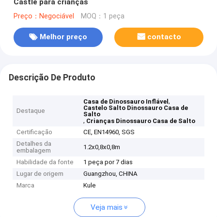
Castle para crianças
Preço：Negociável
MOQ：1 peça
Melhor preço
contacto
Descrição De Produto
,
Casa de Dinossauro Inflável
Castelo Salto Dinossauro Casa de
Destaque
Salto
,
Crianças Dinossauro Casa de Salto
Certificação
CE, EN14960, SGS
Detalhes da
1.2x0,8x0,8m
embalagem
Habilidade da fonte
1 peça por 7 dias
Lugar de origem
Guangzhou, CHINA
Marca
Kule
Veja mais