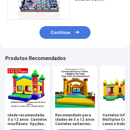
obstáculos de
escalada
Continue
Produtos Recomendados
Idade recomendada:
Recomendado para
Castelos Infláv
3 a 12 anos. Castelos
idades de 3 a 12 anos
Múltiplas Core
insufláveis. Opções
Castelos saltantes
Leves e Dobráv
OEM de logótipo e
comerciais Áreas
para Fácil