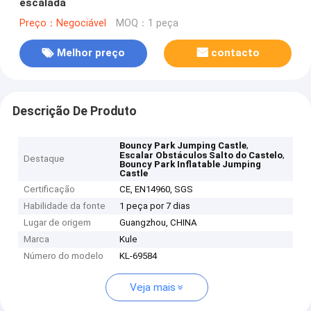
escalada
Preço：Negociável
MOQ：1 peça
Melhor preço
contacto
Descrição De Produto
,
Bouncy Park Jumping Castle
,
Escalar Obstáculos Salto do Castelo
Destaque
Bouncy Park Inflatable Jumping
Castle
Certificação
CE, EN14960, SGS
Habilidade da fonte
1 peça por 7 dias
Lugar de origem
Guangzhou, CHINA
Marca
Kule
Número do modelo
KL-69584
Veja mais