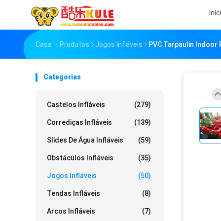
Iníc
Casa
Produtos
Jogos Infláveis
PVC Tarpaulin Indoor 
Categorias
Castelos Infláveis
(279)
Corrediças Infláveis
(139)
Slides De Água Infláveis
(59)
Obstáculos Infláveis
(35)
Jogos Infláveis
(50)
Tendas Infláveis
(8)
Arcos Infláveis
(7)