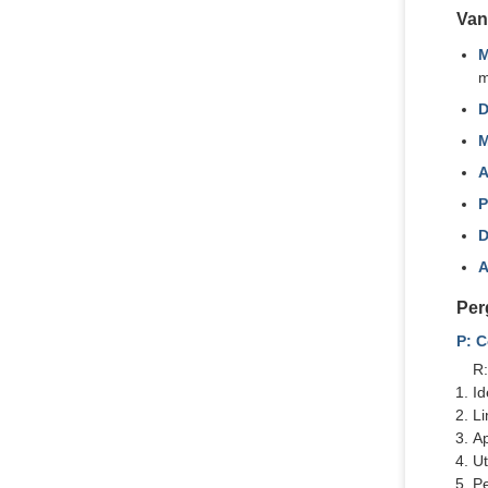
Van
M
m
D
M
A
P
D
A
Per
P: 
R:
Id
Li
Ap
Ut
Pe