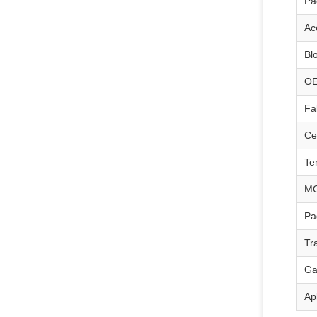
Pa
Ac
Bl
O
Fa
Ce
Te
M
Pa
Tr
Ga
Ap