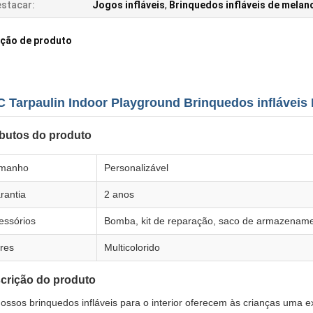
stacar:
Jogos infláveis
,
Brinquedos infláveis de melan
ição de produto
 Tarpaulin Indoor Playground Brinquedos infláveis
ibutos do produto
manho
Personalizável
rantia
2 anos
essórios
Bomba, kit de reparação, saco de armazenam
res
Multicolorido
crição do produto
ossos brinquedos infláveis para o interior oferecem às crianças uma exp