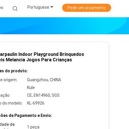
Portuguese
os
Pedir um orçamento
arpaulin Indoor Playground Brinquedos
veis Melancia Jogos Para Crianças
es do produto:
de origem:
Guangzhou, CHINA
Kule
cação:
CE, EN14960, SGS
 do modelo:
KL-69926
ões de Pagamento e Envio:
dade de
1 peça