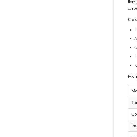
livr
arre
Car
F
A
O
I
I
Esp
Ma
Ta
Co
Im