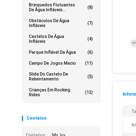
Brinquedos Flutuantes
(8)
De Água Infláveis...
Obstáculos De Água
(7)
Infláveis
Castelos De Água
(4)
Infláveis
Parque Inflável Da Água
(6)
Campo De Jogos Macio
(11)
Slide Do Castelo De
(5)
Rebentamento
Crianças Em Rocking
(12)
Infor
Rides
T
Contatos
Ac
Contatos:
Ms. Ivy