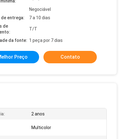
mínima:
Negociável
de entrega:
7 a 10 dias
s de
T/T
ento:
dade da fonte:
1 peça por 7 dias
elhor Preço
Contato
ia:
2 anos
Multicolor