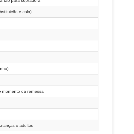
cartão para sopradora
bstituição e cola)
anho)
no momento da remessa
 crianças e adultos