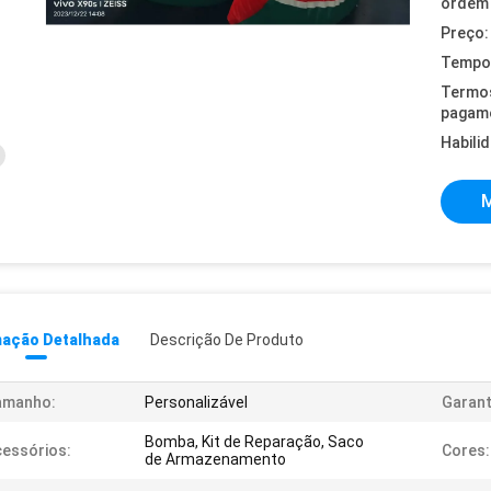
ordem 
Preço:
Tempo 
Termo
pagam
Habili
M
mação Detalhada
Descrição De Produto
amanho:
Personalizável
Garant
Bomba, Kit de Reparação, Saco
essórios:
Cores:
de Armazenamento