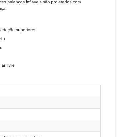
tes balanços infláveis são projetados com
nça.
vedação superiores
rto
so
ar livre