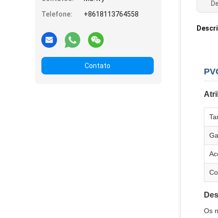
De
Telefone:
+8618113764558
Descr
Contato
PVC
Atr
Ta
Ga
Ac
Co
Des
Os n