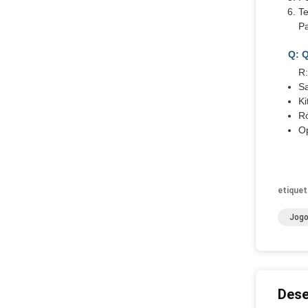
Te
Pa
Q: Q
R
S
Ki
Ró
Op
etiquet
Jogo
Dese