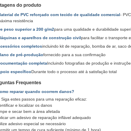
tagens do produto
aterial de PVC reforçado com tecido de qualidade comercial
- PVC
áxima resistência
e peso superior a 200 g/m2
para uma qualidade e durabilidade super
áquinas e aparelhos de construção civil
para facilitar o transporte
cessórios completos
incluindo kit de reparação, bomba de ar, saco d
lano de pré-produção
fornecido para a sua confirmação
ocumentação completa
Incluindo fotografias de produção e instruçõe
poio específico
Durante todo o processo até à satisfação total
guntas Frequentes
Como reparar quando ocorrem danos?
 Siga estes passos para uma reparação eficaz:
entificar e localizar os danos
mpe e secar bem a área afetada
licar um adesivo de reparação inflável adequado
ilize adesivo especial se necessário
rmitir um tempo de cura suficiente (mínimo de 1 hora)