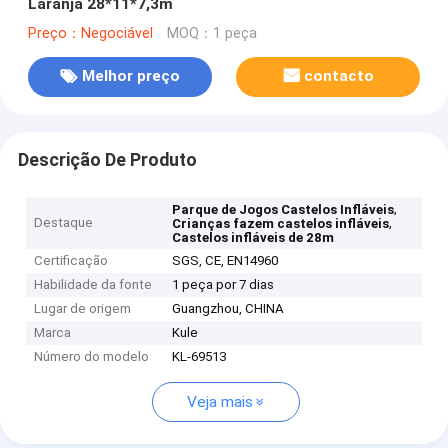
Laranja 28*11*7,3m
Preço：Negociável
MOQ：1 peça
Melhor preço
contacto
Descrição De Produto
,
Parque de Jogos Castelos Infláveis
Destaque
,
Crianças fazem castelos infláveis
Castelos infláveis de 28m
Certificação
SGS, CE, EN14960
Habilidade da fonte
1 peça por 7 dias
Lugar de origem
Guangzhou, CHINA
Marca
Kule
Número do modelo
KL-69513
Veja mais