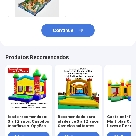
Verde Laranja
28*11*7,3m
Continue
Produtos Recomendados
Idade recomendada:
Recomendado para
Castelos Infláv
3 a 12 anos. Castelos
idades de 3 a 12 anos
Múltiplas Core
insufláveis. Opções
Castelos saltantes
Leves e Dobráv
OEM de logótipo e
comerciais Áreas
para Fácil
cores
infláveis de jogo
Transporte c