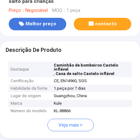
salto para crianças
Preço：Negociável
MOQ：1 peça
Melhor preço
contacto
Descrição De Produto
Caminhão de bombeiros Castelo
Destaque
inflável
,
Casa de salto Castelo inflável
Certificação
CE, EN14960, SGS
Habilidade da fonte
1 peça por 7 dias
Lugar de origem
Guangzhou, China
Marca
Kule
Número do modelo
KL-88866
Veja mais