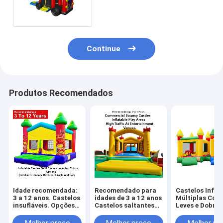
salto para crianças
Continue
Produtos Recomendados
Idade recomendada:
Recomendado para
Castelos Infláv
3 a 12 anos. Castelos
idades de 3 a 12 anos
Múltiplas Core
insufláveis. Opções
Castelos saltantes
Leves e Dobráv
OEM de logótipo e
comerciais Áreas
para Fácil
cores
infláveis de jogo
Transporte c