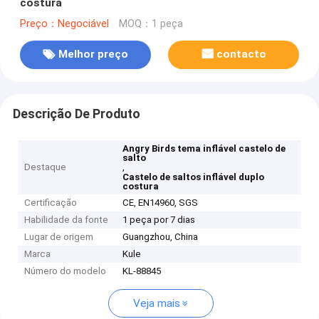
costura
Preço：Negociável
MOQ：1 peça
Melhor preço
contacto
Descrição De Produto
Angry Birds tema inflável castelo de
salto
Destaque
,
Castelo de saltos inflável duplo
costura
Certificação
CE, EN14960, SGS
Habilidade da fonte
1 peça por 7 dias
Lugar de origem
Guangzhou, China
Marca
Kule
Número do modelo
KL-88845
Veja mais