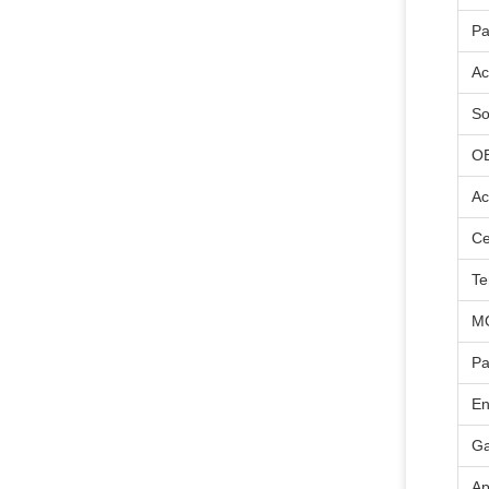
Pa
Ac
So
O
Ac
Ce
Te
M
P
En
Ga
Ap