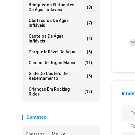
Brinquedos Flutuantes
(8)
De Água Infláveis...
Obstáculos De Água
(7)
Infláveis
Castelos De Água
(4)
Infláveis
Parque Inflável Da Água
(6)
Campo De Jogos Macio
(11)
Slide Do Castelo De
(5)
Rebentamento
Crianças Em Rocking
(12)
Infor
Rides
T
Contatos
F
Contatos:
Ms. Ivy