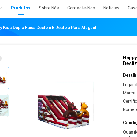
io
Produtos
Sobre Nós
Contacte-Nos
Notícias
Cas
 Kids Dupla Faixa Deslize E Deslize Para Aluguel
Happy 
Desliz
Detalh
Lugar 
Marca:
Certifi
Número
Condiç
Quanti