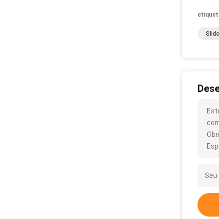
etiquet
Slid
Dese
Est
com
Obr
Esp