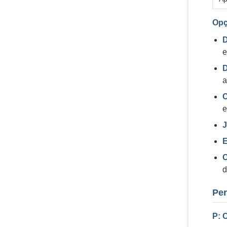
Opç
D
e
D
a
C
e
J
E
C
d
Per
P: 