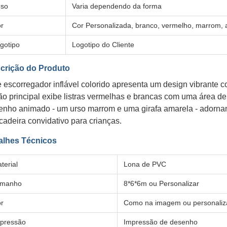
so
Varia dependendo da forma
r
Cor Personalizada, branco, vermelho, marrom,
gotipo
Logotipo do Cliente
crição do Produto
e escorregador inflável colorido apresenta um design vibrante 
ão principal exibe listras vermelhas e brancas com uma área de
enho animado - um urso marrom e uma girafa amarela - adornam
cadeira convidativo para crianças.
alhes Técnicos
terial
Lona de PVC
amanho
8*6*6m ou Personalizar
r
Como na imagem ou personali
pressão
Impressão de desenho