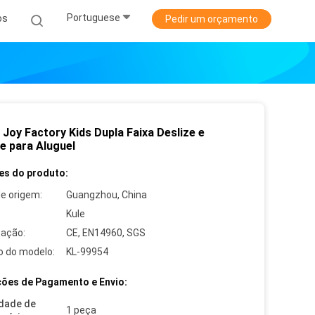
Portuguese
os
Pedir um orçamento
Joy Factory Kids Dupla Faixa Deslize e
e para Aluguel
es do produto:
de origem:
Guangzhou, China
Kule
cação:
CE, EN14960, SGS
 do modelo:
KL-99954
ões de Pagamento e Envio:
dade de
1 peça