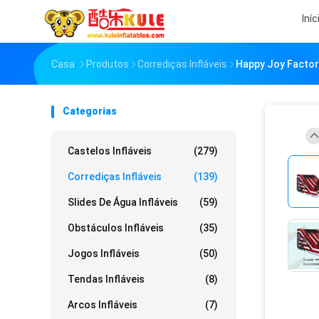
Iníc
Casa
Produtos
Corrediças Infláveis
Happy Joy Factory
Categorias
Castelos Infláveis
(279)
Corrediças Infláveis
(139)
Slides De Água Infláveis
(59)
Obstáculos Infláveis
(35)
Jogos Infláveis
(50)
Tendas Infláveis
(8)
Arcos Infláveis
(7)