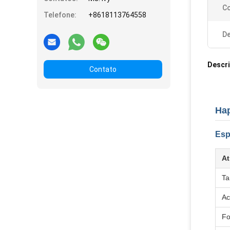
Co
Telefone:
+8618113764558
De
Descr
Contato
Hap
Esp
At
T
Ac
F