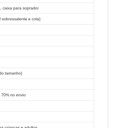
s, caixa para soprador
l sobressalente e cola)
 do tamanho)
e 70% no envio
ara crianças e adultos