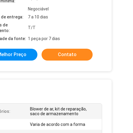
mínima:
Negociável
de entrega:
7 a 10 dias
s de
T/T
ento:
dade da fonte:
1 peça por 7 dias
elhor Preço
Contato
Blower de ar, kit de reparação,
rios:
saco de armazenamento
Varia de acordo com a forma