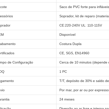
cote
Saco de PVC forte para inflávei
essórios
Soprador, kit de reparo (materia
prador
CE:220-240V UL: 110-115V
EM
Disponível
abamento
Costura Dupla
rtificados
CE, SGS, EN14960
mpo de Configuração
Cerca de 10 minutos (depende
OQ
1 PC
agamento
T/T, depósito de 30% e saldo d
vio
Por mar, por ar ou por expresso
rantia
24 meses
licação
Diversão ao ar livre e interna p