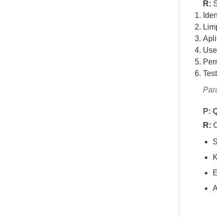
R:
S
Iden
Lim
Apl
Use
Per
Test
Para
P: 
R:
O
S
K
E
A