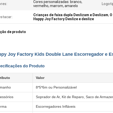
Cores personalizadas: branco,
res:
Logoti
vermelho, marrom, amarelo
Crianças de faixa dupla Deslizam e Deslizam
,
O 
stacar:
Happy Joy Factory Deslize e deslize
ição de produto
py Joy Factory Kids Double Lane Escorregador e E
ecificações do Produto
ributo
Valor
amanho
8*5*6m ou Personalizável
essórios
Soprador de Ar, Kit de Reparo, Saco de Armaz
orma
Escorregadores Infláveis