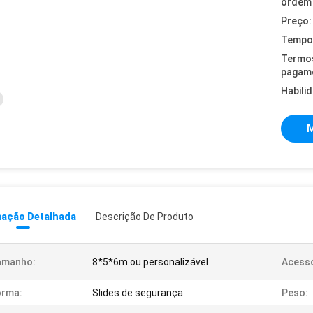
ordem 
Preço:
Tempo 
Termo
pagam
Habili
M
mação Detalhada
Descrição De Produto
amanho:
8*5*6m ou personalizável
Acessó
orma:
Slides de segurança
Peso: