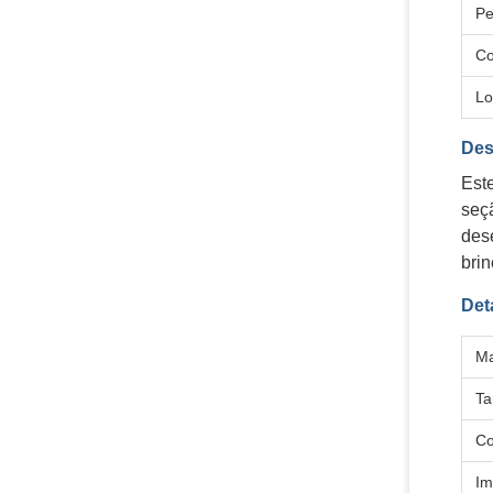
Pe
Co
Lo
Des
Est
seç
des
brin
Det
Ma
T
Co
Im