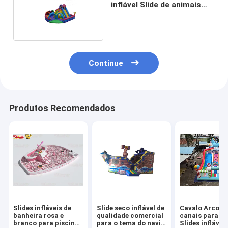
inflável Slide de animais
para alugar
Continue
Produtos Recomendados
Slides infláveis de
Slide seco inflável de
Cavalo Arco-ír
banheira rosa e
qualidade comercial
canais paralel
branco para piscina
para o tema do navio
Slides infláve