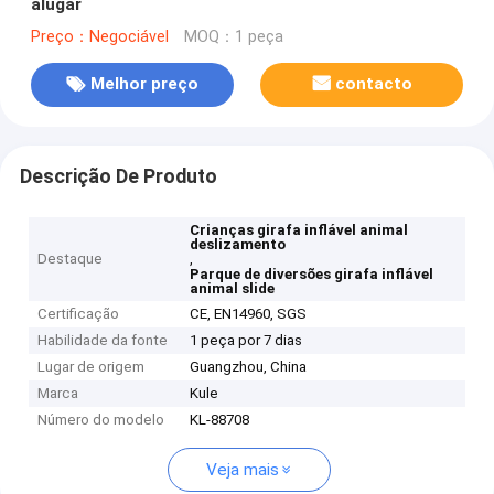
alugar
Preço：Negociável
MOQ：1 peça
Melhor preço
contacto
Descrição De Produto
Crianças girafa inflável animal
deslizamento
Destaque
,
Parque de diversões girafa inflável
animal slide
Certificação
CE, EN14960, SGS
Habilidade da fonte
1 peça por 7 dias
Lugar de origem
Guangzhou, China
Marca
Kule
Número do modelo
KL-88708
Veja mais