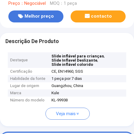
Preço：Negociável
MOQ：1 peça
Melhor preço
contacto
Descrição De Produto
,
Slide inflável para crianças
Destaque
,
Slide Inflavel Deslizante
Slide inflável colorido
Certificação
CE, EN14960, SGS
Habilidade da fonte
1 peça por 7 dias
Lugar de origem
Guangzhou, China
Marca
Kule
Número do modelo
KL-99938
Veja mais