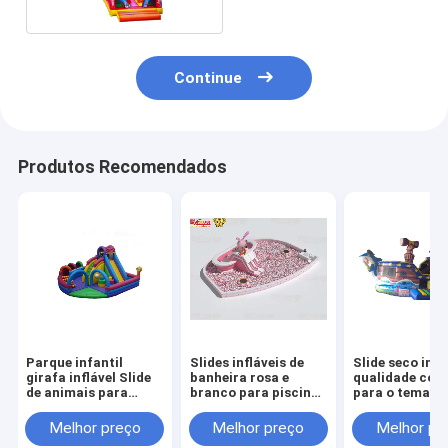
Continue
Produtos Recomendados
Parque infantil
Slides infláveis de
Slide seco infl
girafa inflável Slide
banheira rosa e
qualidade com
de animais para
branco para piscina
para o tema do
alugar
de bolas grandes
pirata
Melhor preço
Melhor preço
Melhor pr