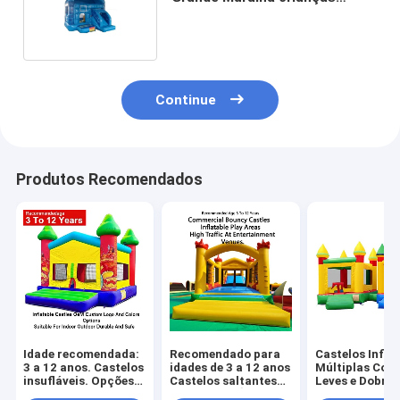
parque de diversões inflável
Continue
Produtos Recomendados
Idade recomendada:
Recomendado para
Castelos Infláv
3 a 12 anos. Castelos
idades de 3 a 12 anos
Múltiplas Core
insufláveis. Opções
Castelos saltantes
Leves e Dobráv
OEM de logótipo e
comerciais Áreas
para Fácil