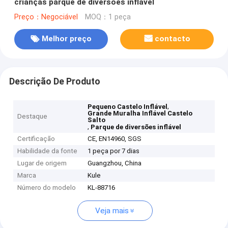
crianças parque de diversões inflável
Preço：Negociável
MOQ：1 peça
Melhor preço
contacto
Descrição De Produto
,
Pequeno Castelo Inflável
Grande Muralha Inflável Castelo
Destaque
Salto
,
Parque de diversões inflável
Certificação
CE, EN14960, SGS
Habilidade da fonte
1 peça por 7 dias
Lugar de origem
Guangzhou, China
Marca
Kule
Número do modelo
KL-88716
Veja mais