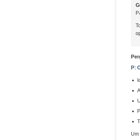
G
P
T
o
Per
P: 
I
A
U
P
T
Um 