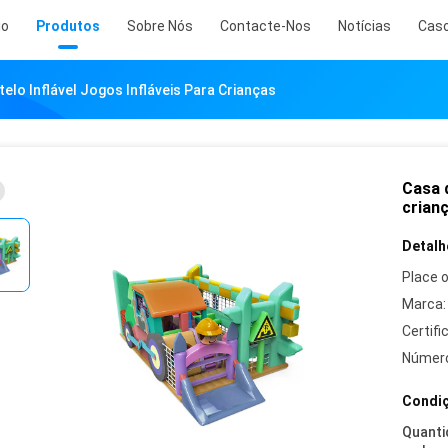
io
Produtos
Sobre Nós
Contacte-Nos
Notícias
Cas
elo Inflável Jogos Infláveis Para Crianças
Casa d
crian
Detalh
Place o
Marca:
Certifi
Número
Condiç
Quanti