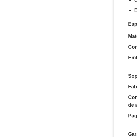
C
E
Esp
Mat
Cor
Emb
Sop
Fab
Con
de 
Pag
Gar