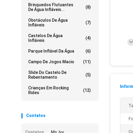
Brinquedos Flutuantes
(8)
De Água Infláveis...
Obstáculos De Água
(7)
Infláveis
Castelos De Água
(4)
Infláveis
Parque Inflável Da Água
(6)
Campo De Jogos Macio
(11)
Slide Do Castelo De
(5)
Rebentamento
Infor
Crianças Em Rocking
(12)
Rides
T
Contatos
F
Co
Contatos:
Ms. Ivy