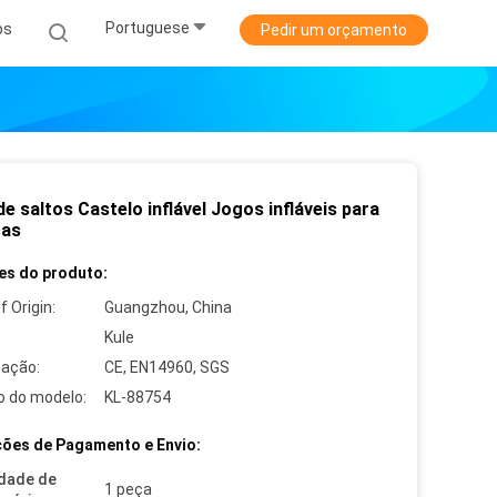
Portuguese
os
Pedir um orçamento
e saltos Castelo inflável Jogos infláveis para
ças
es do produto:
f Origin:
Guangzhou, China
Kule
cação:
CE, EN14960, SGS
 do modelo:
KL-88754
ões de Pagamento e Envio:
dade de
1 peça