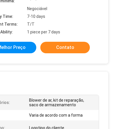
mínima:
Negociável
y Time:
7-10 days
nt Terms:
T/T
Ability:
1 piece per 7 days
elhor Preço
Contato
Blower de ar, kit de reparação,
rios:
saco de armazenamento
Varia de acordo com a forma
po:
Logotipo do cliente