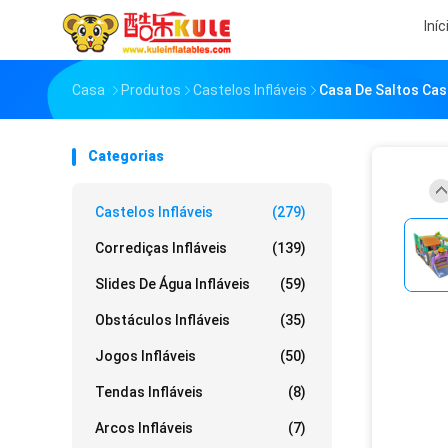
Iníc
Casa
Produtos
Castelos Infláveis
Casa De Saltos Cast
Categorias
Castelos Infláveis
(279)
Corrediças Infláveis
(139)
Slides De Água Infláveis
(59)
Obstáculos Infláveis
(35)
Jogos Infláveis
(50)
Tendas Infláveis
(8)
Arcos Infláveis
(7)