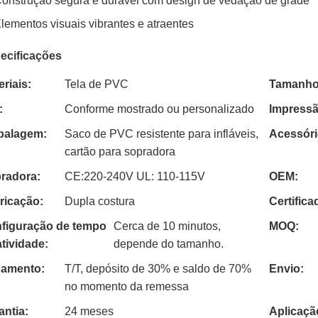
onstrução segura e durável com design de vedação de grade
lementos visuais vibrantes e atraentes
ecificações
eriais:
Tela de PVC
Tamanho
:
Conforme mostrado ou personalizado
Impressã
alagem:
Saco de PVC resistente para infláveis,
Acessóri
cartão para sopradora
radora:
CE:220-240V UL: 110-115V
OEM:
ricação:
Dupla costura
Certifica
figuração de tempo
Cerca de 10 minutos,
MOQ:
atividade:
depende do tamanho.
amento:
T/T, depósito de 30% e saldo de 70%
Envio:
no momento da remessa
antia:
24 meses
Aplicaçã