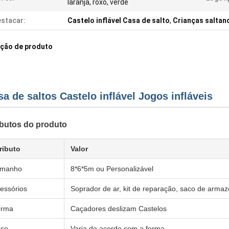
laranja, roxo, verde
stacar:
Castelo inflável Casa de salto
,
Crianças saltand
ição de produto
a de saltos Castelo inflável Jogos infláveis
ibutos do produto
ributo
Valor
amanho
8*6*5m ou Personalizável
essórios
Soprador de ar, kit de reparação, saco de arm
orma
Caçadores deslizam Castelos
so
Varia de acordo com a forma