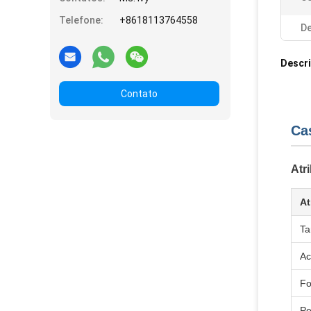
Telefone:
+8618113764558
De
Descr
Contato
Cas
Atr
At
T
Ac
F
Pe