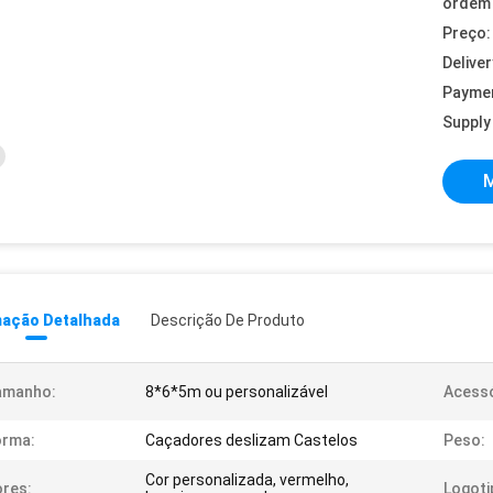
ordem 
Preço:
Deliver
Payme
Supply 
M
mação Detalhada
Descrição De Produto
amanho:
8*6*5m ou personalizável
Acessó
orma:
Caçadores deslizam Castelos
Peso:
Cor personalizada, vermelho,
res:
Logoti