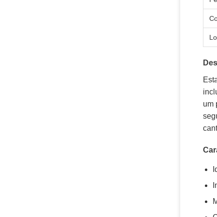
Co
Lo
Des
Esta
incl
um 
seg
cant
Car
I
I
M