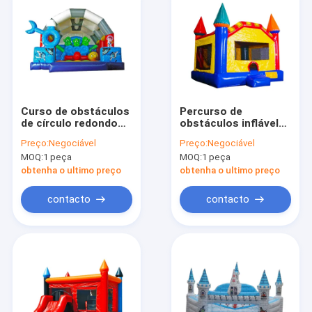
Curso de obstáculos
Percurso de
de círculo redondo
obstáculos inflável
inflável Bouncy
para adultos para
Preço:
Negociável
Preço:
Negociável
Castle 5*4*4m
jardim-parque
MOQ:
1 peça
MOQ:
1 peça
retardante de
incêndio
obtenha o ultimo preço
obtenha o ultimo preço
contacto
contacto
Início
Produtos
Sobre nós