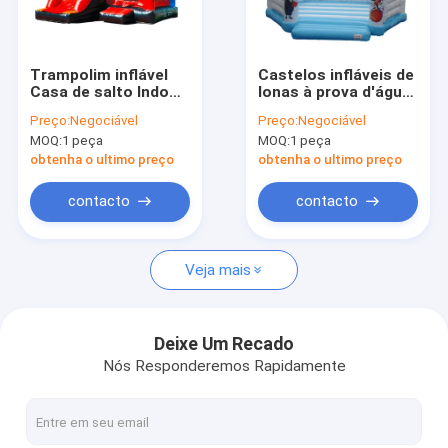
Visita à fábrica
Controle de Qualidade
Trampolim inflável
Castelos infláveis de
Casa de salto Indoor
lonas à prova d'água
Contacte-nos
Play Cor
com desenhos
Preço:
Negociável
Preço:
Negociável
personalizada
animados
MOQ:
1 peça
MOQ:
1 peça
Notícias
obtenha o ultimo preço
obtenha o ultimo preço
Casos
contacto
contacto
Solicite um orçamento
Veja mais
Castelos infláveis
Deixe Um Recado
Nós Responderemos Rapidamente
Corrediças infláveis
Slides de água infláveis