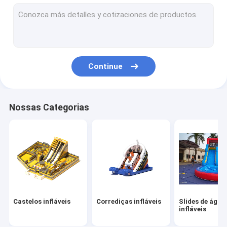
Obstáculos infláveis
Jogos infláveis
Tendas infláveis
Continue
Arcos infláveis
Brinquedos flutuantes de água infláveis
Nossas Categorias
Obstáculos de água infláveis
Castelos de água infláveis
parque inflável da água
Campo de jogos macio
Castelos infláveis
Corrediças infláveis
Slides de água
Slide do Castelo de Rebentamento
infláveis