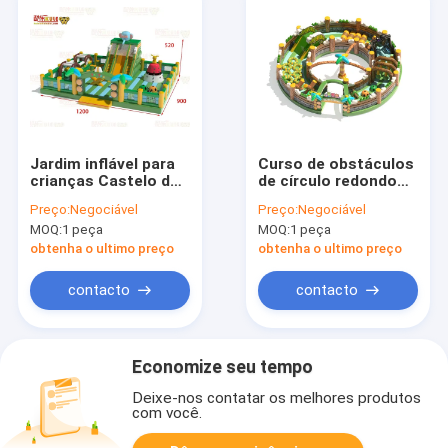
Jardim inflável para
Curso de obstáculos
crianças Castelo de
de círculo redondo
salto com escorrega
inflável Castelo salto
Preço:
Negociável
Preço:
Negociável
para crianças
MOQ:
1 peça
MOQ:
1 peça
obtenha o ultimo preço
obtenha o ultimo preço
contacto
contacto
Economize seu tempo
Deixe-nos contatar os melhores produtos
com você.