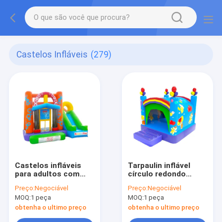
Castelos Infláveis
(279)
Castelos infláveis
Tarpaulin inflável
para adultos com
círculo redondo
padrões circulares
obstáculos curso
Preço:
Negociável
Preço:
Negociável
coloridos
castelo de salto
MOQ:
1 peça
MOQ:
1 peça
logotipo
personalizado
obtenha o ultimo preço
obtenha o ultimo preço