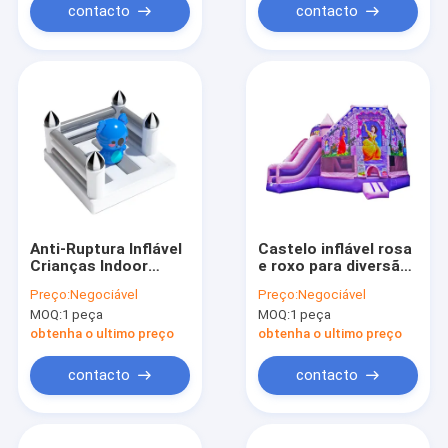
contacto
contacto
Anti-Ruptura Inflável
Castelo inflável rosa
Crianças Indoor
e roxo para diversão
Bouncy Castle Dupla
ao ar livre
Preço:
Negociável
Preço:
Negociável
costura
MOQ:
1 peça
MOQ:
1 peça
obtenha o ultimo preço
obtenha o ultimo preço
contacto
contacto