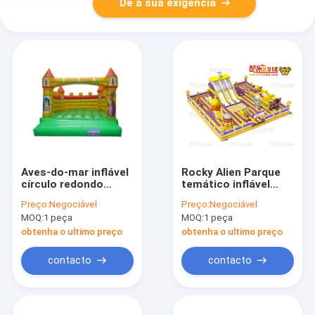
Dê a sua exigência
Aves-do-mar inflável
Rocky Alien Parque
círculo redondo
temático inflável
obstáculos curso
explodir para cima
Preço:
Negociável
Preço:
Negociável
castelo salto
salto castelo para
MOQ:
1 peça
MOQ:
1 peça
Insecto temático
venda
obtenha o ultimo preço
obtenha o ultimo preço
contacto
contacto