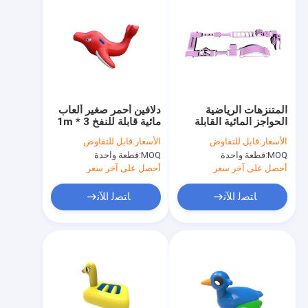
المتنزهات الرياضية
دلافين أحمر صغير ألعاب
الحواجز المائية القابلة
مائية قابلة للنفخ 3 * 1m
للنفخ الوردي 10m مع
للحديقة
الأسعار:
قابل للتفاوض
الأسعار:
قابل للتفاوض
تحدي ممتع
MOQ:
قطعة واحدة
MOQ:
قطعة واحدة
أحصل على آخر سعر
أحصل على آخر سعر
ﺎﺘﺼﻟ ﺍﻶﻧ
ﺎﺘﺼﻟ ﺍﻶﻧ
المنزل
المنتجات
حولنا