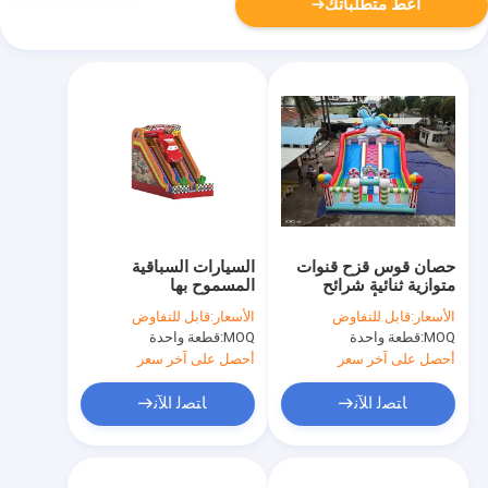
أعط متطلباتك
حصان قوس قزح قنوات
السيارات السباقية
متوازية ثنائية شرائح
المسموح بها
مضخمة مع أعمدة على
الأسعار:
قابل للتفاوض
الأسعار:
قابل للتفاوض
شكل حلوى
MOQ:
قطعة واحدة
MOQ:
قطعة واحدة
أحصل على آخر سعر
أحصل على آخر سعر
ﺎﺘﺼﻟ ﺍﻶﻧ
ﺎﺘﺼﻟ ﺍﻶﻧ