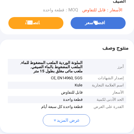
الصيف
الأسعار：قابل للتفاوض
MOQ：قطعة واحدة
افضل سعر
ﺎﺘﺼﻟ ﺍﻶﻧ
منتوج وصف
,
الملونة الوردية الملعب المضغوط للماء
أبرز
,
الملعب المضغوط بالماء الصيفي
ملعب مائى مغلق بطول 15 متر
إصدار الشهادات
CE, EN14960, SGS
اسم العلامة التجارية
Kule
الأسعار
قابل للتفاوض
الحد الأدنى لكمية
قطعة واحدة
القدرة على العرض
قطعة واحدة كل سبعة أيام
عرض المزيد