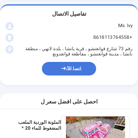
تفاصيل الاتصال
Ms. Ivy
+8618113764558
رقم 73 شارع قوانغتشو ، قرية يانشا ، بلدة لانهي ، منطقة
نانشا ، مدينة قوانغتشو ، مقاطعة قوانغدونغ.
ﺎﺘﺼﻟ ﺍﻶﻧ
احصل على افضل سعر ل
الملونة الوردية الملعب
المضغوط للماء 20 *
15m ليشعر الصيف