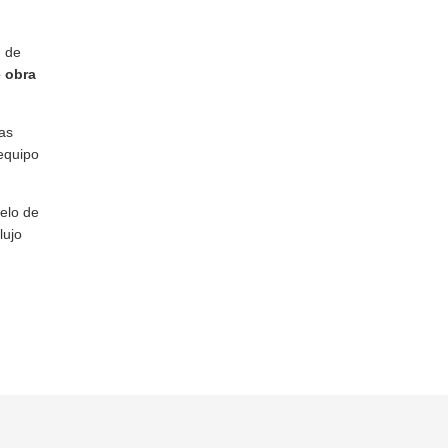
d de
 obra
las
equipo
delo de
lujo