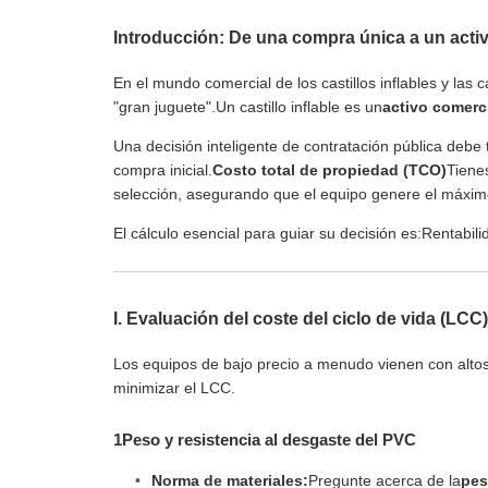
Introducción: De una compra única a un acti
En el mundo comercial de los castillos inflables y la
"gran juguete".Un castillo inflable es un
activo comerc
Una decisión inteligente de contratación pública debe 
compra inicial.
Costo total de propiedad (TCO)
Tiene
selección, asegurando que el equipo genere el máximo b
El cálculo esencial para guiar su decisión es:
Rentabili
I. Evaluación del coste del ciclo de vida (LCC)
Los equipos de bajo precio a menudo vienen con altos 
minimizar el LCC.
1Peso y resistencia al desgaste del PVC
Norma de materiales:
Pregunte acerca de la
pes