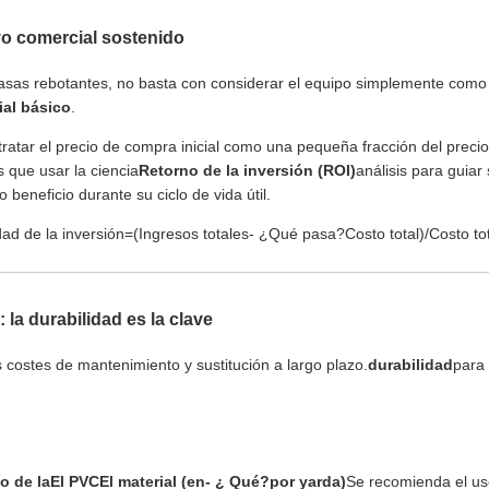
vo comercial sostenido
s casas rebotantes, no basta con considerar el equipo simplemente como
ial básico
.
tratar el precio de compra inicial como una pequeña fracción del preci
s que usar la ciencia
Retorno de la inversión (ROI)
análisis para guiar
eneficio durante su ciclo de vida útil.
dad de la inversión
=
(
Ingresos totales
- ¿Qué pasa?
Costo total
)
/
Costo to
: la durabilidad es la clave
costes de mantenimiento y sustitución a largo plazo.
durabilidad
para
o de la
El PVC
El material (en
- ¿ Qué?
por yarda)
Se recomienda el us