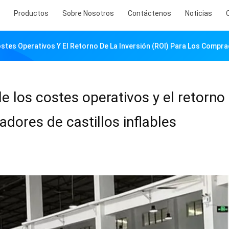
Productos
Sobre Nosotros
Contáctenos
Noticias
ostes Operativos Y El Retorno De La Inversión (ROI) Para Los Compra
de los costes operativos y el retorno 
adores de castillos inflables