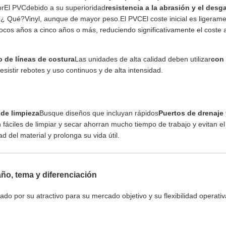
or
El PVC
debido a su superioridad
resistencia a la abrasión y el desg
 ¿ Qué?
Vinyl, aunque de mayor peso.
El PVC
El coste inicial es ligeram
pocos años a cinco años o más, reduciendo significativamente el coste 
 de líneas de costura
Las unidades de alta calidad deben utilizar
con
resistir rebotes y uso continuos y de alta intensidad.
 de limpieza
Busque diseños que incluyan rápidos
Puertos de drenaje 
fáciles de limpiar y secar ahorran mucho tiempo de trabajo y evitan el
d del material y prolonga su vida útil.
año, tema y diferenciación
ctado por su atractivo para su mercado objetivo y su flexibilidad operativ