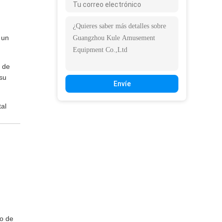
 un
o de
 su
Envíe
tal
o de