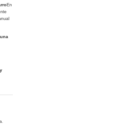
arro
En
ente
anual
 una
y
a.