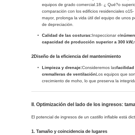
equipos de grado comercial.
18
- ¿ Qué?
o superi
comparación con los edificios residenciales o
15
-
mayor, prolonga la vida útil del equipo de unos 
de depreciación.
Calidad de las costuras:
Inspeccionar el
número
capacidad de producción superior a 300 kW,
2Diseño de la eficiencia del mantenimiento
Limpieza y drenaje:
Consideremos las
facilidad
cremalleras de ventilación
Los equipos que son 
crecimiento de moho, lo que preserva la integrida
II. Optimización del lado de los ingresos: tam
El potencial de ingresos de un castillo inflable está di
1. Tamaño y coincidencia de lugares