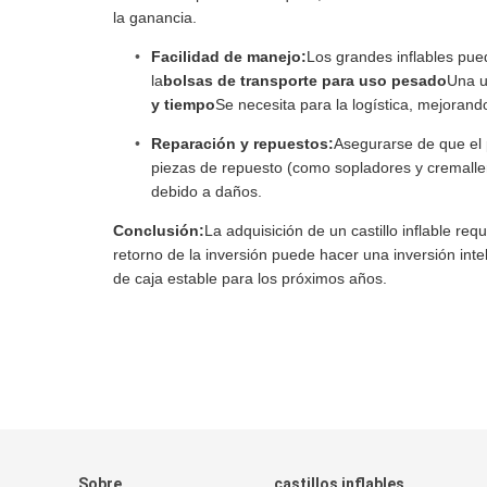
la ganancia.
Facilidad de manejo:
Los grandes inflables pued
la
bolsas de transporte para uso pesado
Una u
y tiempo
Se necesita para la logística, mejorando
Reparación y repuestos:
Asegurarse de que el
piezas de repuesto (como sopladores y cremaller
debido a daños.
Conclusión:
La adquisición de un castillo inflable re
retorno de la inversión puede hacer una inversión inte
de caja estable para los próximos años.
Sobre
castillos inflables