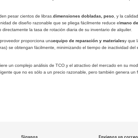
en pesar cientos de libras.
dimensiones dobladas, peso
, y la calida
nidad de diseño razonable que se pliega fácilmente reduce el
mano de
 directamente la tasa de rotación diaria de su inventario de alquiler.
 proveedor proporciona una
equipo de reparación y materiales
y que 
as) se obtengan fácilmente, minimizando el tiempo de inactividad del 
quiere un complejo análisis de TCO.y el atractivo del mercado en su mo
ligente que no es sólo a un precio razonable, pero también genera un f
Síganos
Envíenos un correo