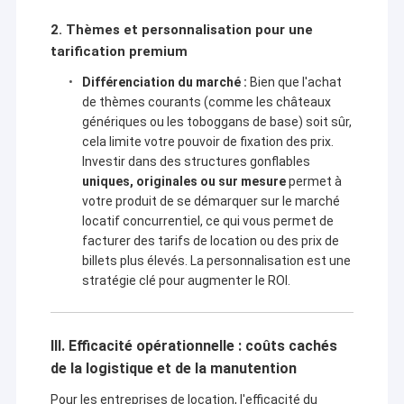
Des obstacles gonflables
- Les tentes gonflables pratiques servent de choix de loisirs en
2. Thèmes et personnalisation pour une
plein air idéaux, et les arches gonflables accrocheuses
rehaussent la solennité des événements.
tarification premium
Jeux gonflables
- Les jouets flottants aquatiques permettent aux gens de
profiter des vagues, complétés par des parcs aquatiques et des
Différenciation du marché :
Bien que l'achat
Tentes gonflables
aires de jeux souples passionnants.
de thèmes courants (comme les châteaux
Chaque produit incarne le dévouement et l'expertise de Kule.
génériques ou les toboggans de base) soit sûr,
Voûtes gonflables
cela limite votre pouvoir de fixation des prix.
L'équipe de conception professionnelle de Kule,
Investir dans des structures gonflables
talentueuse et passionnée, peut personnaliser
Jouets flottants gonflables
n'importe quel produit gonflable selon vos besoins,
uniques, originales ou sur mesure
permet à
votre budget, les spécificités du lieu ou les exigences
votre produit de se démarquer sur le marché
Des obstacles gonflables
particulières. Partagez simplement votre idée, et
locatif concurrentiel, ce qui vous permet de
leurs concepteurs s'occuperont du reste.
produits
facturer des tarifs de location ou des prix de
Châteaux gonflables
gonflables de Kule utilisent strictement des matériaux de
billets plus élevés. La personnalisation est une
qualité supérieure, tous certifiés par CE, EN14960, SGS, etc.
stratégie clé pour augmenter le ROI.
Chaque produit subit des tests rigoureux d'étanchéité,
parc aquatique gonflable
d'ignifugation, de résistance au froid et de pression avant la
livraison pour garantir la sécurité dans divers environnements.
Terrain de jeu mou
Avec une conception parfaite et un système de découpe
III. Efficacité opérationnelle : coûts cachés
informatisé avancé, les matériaux sont coupés avec précision
de la logistique et de la manutention
pour garantir que chaque produit présente une forme parfaite —
La glissière du château de rebond
à la fois des lignes lisses et des proportions globales,
Pour les entreprises de location, l'efficacité du
ressemblant à une œuvre d'art.