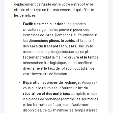
Les enfants roquettes
déplacement de l'unité entre votre entrepôt et le
L'équipe de conception professionnelle de Kule,
site du client est un facteur essentiel qui affecte
talentueuse et passionnée, peut personnaliser
les bénéfices.
n'importe quel produit gonflable selon vos besoins,
votre budget, les spécificités du lieu ou les exigences
Facilité de manipulation :
Les grandes
particulières. Partagez simplement votre idée, et
structures gonflables peuvent peser des
leurs concepteurs s'occuperont du reste.
Kule assure :
centaines de livres. Demandez au fournisseur
- Une livraison rapide pour respecter votre calendrier sans
les
dimensions pliées, le poids
, et la qualité
retards.
des
sacs de transport robustes
. Une unité
- Des prix abordables pour profiter de produits de haute qualité
avec une conception judicieuse qui se plie
sans frais supplémentaires.
- Un service après-vente complet : leur équipe résout
facilement réduit la
main-d'œuvre et le temps
rapidement tous les problèmes pendant l'utilisation, vous
nécessaires à la logistique, ce qui améliore
offrant la tranquillité d'esprit.
directement le taux de rotation quotidien de
votre inventaire de location.
Réparation et pièces de rechange :
Assurez-
vous que le fournisseur fournit un
kit de
réparation et des matériaux
complets et que
les pièces de rechange (comme les souffleries
et les fermetures éclair) sont facilement
disponibles, ce qui minimise les temps d'arrêt