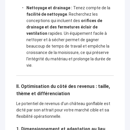
Nettoyage et drainage :
Tenez compte de la
facilité de nettoyage
. Recherchez les
conceptions qui incluent des
orifices de
drainage et des fermetures éclair de
ventilation
rapides. Un équipement facile à
nettoyer et à sécher permet de gagner
beaucoup de temps de travail et empêche la
croissance de la moisissure, ce qui préserve
l'intégrité du matériau et prolonge la durée de
vie.
II. Optimisation du côté des revenus : taille,
thème et différenciation
À la maison
Le potentiel de revenus d'un château gonflable est
Guangzhou Kule Amusement Equipment
Produits
dicté par son attrait pour votre marché cible et sa
Co.,Ltd
flexibilité opérationnelle.
À propos de nous
Kule
est un fabricant exceptionnel, enregistré en tant que
1. Dimensionnement et adaptation au lieu
marque à Guangzhou, en Chine, avec près d'une décennie