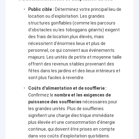
d'implication profonde dans l'industrie dynamique des
Visite de l'usine
Public cible :
Déterminez votre principal lieu de
gonflables. Fondée en 2016, son usine de 6 000㎡ présente une
location ou d'exploitation. Les grandes
disposition à grande échelle et rationnelle. Intégrant la R&D, la
Contrôle qualité
production et les ventes, l'entreprise rassemble les meilleurs
structures gonflables (comme les parcours
concepteurs de jouets gonflables qui dotent les produits d'une
d'obstacles ou les toboggans géants) exigent
Contactez-nous
vitalité éclatante grâce à une ingéniosité créative, ainsi que des
des frais de location plus élevés, mais
couturiers hautement qualifiés démontrant leur
nécessitent d'énormes lieux et plus de
professionnalisme à chaque point et des soudeurs
Nouvelles
expérimentés assurant une parfaite étanchéité des produits.
personnel, ce qui convient aux événements
Défendant les valeurs fondamentales de "l'intégrité, le service,
majeurs. Les unités de petite et moyenne taille
Les affaires
la qualité et le gagnant-gagnant", Kule continue de progresser
offrent des revenus stables provenant des
et de fournir des produits et services de qualité supérieure à
fêtes dans les jardins et des lieux intérieurs et
ses clients.
Demander un devis
sont plus faciles à revendre.
Coûts d'alimentation et de soufflerie :
Les produits gonflables de Kule sont très diversifiés :
Confirmez le
nombre et les exigences de
- Les châteaux gonflables créent une atmosphère de conte de
châteaux gonflables
puissance des souffleries
nécessaires pour
fées de rêve pour les enfants.
les grandes unités. Plus de souffleries
- Les toboggans gonflables et les toboggans aquatiques
Glissières gonflables
signifient une charge électrique immédiate
palpitants offrent des expériences excitantes (ces derniers
sont parfaits pour se rafraîchir dans les éclaboussures).
plus élevée et une consommation d'énergie
- Les parcours d'obstacles gonflables suscitent l'esprit de défi,
Des toboggans gonflables
continue, qui doivent être prises en compte
tandis que les jeux amusants ajoutent de la joie aux moments
dans vos coûts d'exploitation quotidiens.
heureux.