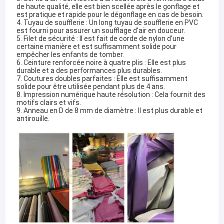
de haute qualité, elle est bien scellée après le gonflage et
est pratique et rapide pour le dégonflage en cas de besoin.
4. Tuyau de soufflerie : Un long tuyau de soufflerie en PVC
est fourni pour assurer un soufflage d'air en douceur.
5. Filet de sécurité : Il est fait de corde de nylon d'une
certaine manière et est suffisamment solide pour
empêcher les enfants de tomber.
6. Ceinture renforcée noire à quatre plis : Elle est plus
durable et a des performances plus durables.
7. Coutures doubles parfaites : Elle est suffisamment
solide pour être utilisée pendant plus de 4 ans.
8. Impression numérique haute résolution : Cela fournit des
motifs clairs et vifs.
9. Anneau en D de 8 mm de diamètre : Il est plus durable et
antirouille.
À la maison
Guangzhou Kule Amusement Equipment
Produits
Co.,Ltd
À propos de nous
Kule
est un fabricant exceptionnel, enregistré en tant que
marque à Guangzhou, en Chine, avec près d'une décennie