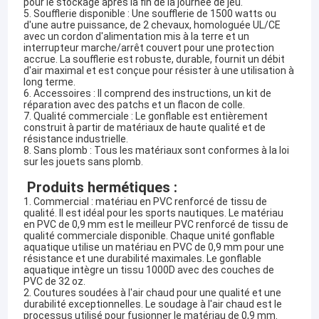
pour le stockage après la fin de la journée de jeu.
5. Soufflerie disponible : Une soufflerie de 1500 watts ou
d'une autre puissance, de 2 chevaux, homologuée UL/CE
avec un cordon d'alimentation mis à la terre et un
interrupteur marche/arrêt couvert pour une protection
accrue. La soufflerie est robuste, durable, fournit un débit
d'air maximal et est conçue pour résister à une utilisation à
long terme.
6. Accessoires : Il comprend des instructions, un kit de
réparation avec des patchs et un flacon de colle.
7. Qualité commerciale : Le gonflable est entièrement
construit à partir de matériaux de haute qualité et de
résistance industrielle.
8. Sans plomb : Tous les matériaux sont conformes à la loi
sur les jouets sans plomb.
Produits hermétiques :
1. Commercial : matériau en PVC renforcé de tissu de
qualité. Il est idéal pour les sports nautiques. Le matériau
en PVC de 0,9 mm est le meilleur PVC renforcé de tissu de
qualité commerciale disponible. Chaque unité gonflable
aquatique utilise un matériau en PVC de 0,9 mm pour une
résistance et une durabilité maximales. Le gonflable
aquatique intègre un tissu 1000D avec des couches de
PVC de 32 oz.
2. Coutures soudées à l'air chaud pour une qualité et une
durabilité exceptionnelles. Le soudage à l'air chaud est le
processus utilisé pour fusionner le matériau de 0,9 mm.