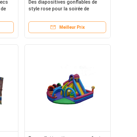
secs
Des diapositives gonflables de
 de
style rose pour la soirée de
location
Meilleur Prix