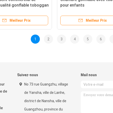
ualité gonflable toboggan
pour enfants
Meilleur Prix
Meilleur Prix
1
2
3
4
5
6
Suivez-nous
Mail nous
our
No 73 rue Guangzhu, village
re de
de Yansha, ville de Lanhe,
district de Nansha, ville de
le
Guangzhou, province du