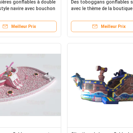
sières gonflables à double
Des toboggans gonflables 
style navire avec bouchon
avec le thème de la boutique
bonbons
Meilleur Prix
Meilleur Prix