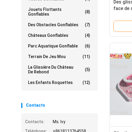
Des glis
face de 
Jouets Flottants
(8)
Gonflables
d'onde
Des Obstacles Gonflables
(7)
Châteaux Gonflables
(4)
Parc Aquatique Gonflable
(6)
Terrain De Jeu Mou
(11)
La Glissière Du Château
(5)
De Rebond
Les Enfants Roquettes
(12)
Contacts
Contacts:
Ms. Ivy
Téléphone:
+8618113764558