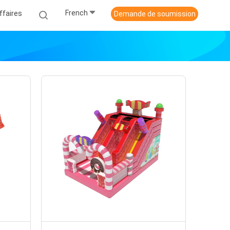
French
ffaires
Demande de soumission