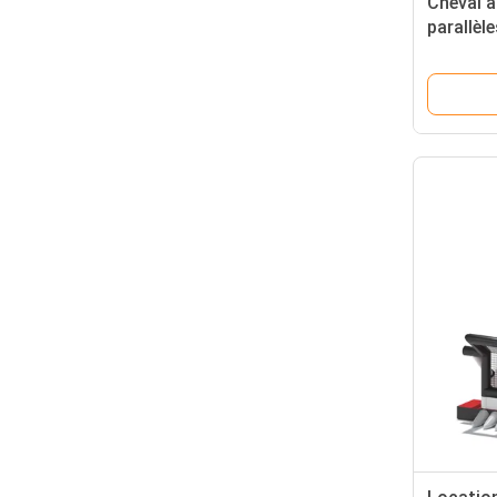
Cheval a
parallèl
avec des
bonbon