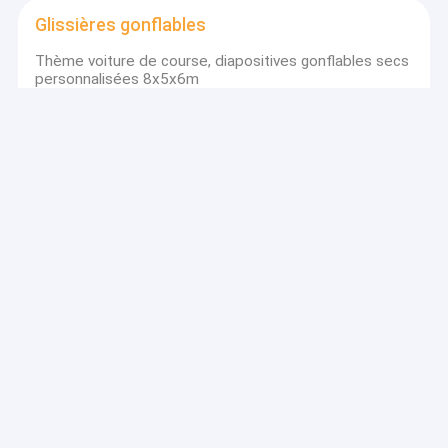
Glissières gonflables
Thème voiture de course, diapositives gonflables secs
personnalisées 8x5x6m
Des toboggans gonflables
Aldult Location extérieure gonflables Grands
toboggans avec piscine
Des obstacles gonflables
En PVC, les obstacles gonflables commerciaux sont
personnalisés.
Jeux gonflables