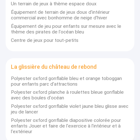
Les enfants roquettes
Un terrain de jeux à thème espace doux
L'équipe de conception professionnelle de Kule,
Équipement de terrain de jeux doux d'intérieur
talentueuse et passionnée, peut personnaliser
commercial avec bonhomme de neige d'hiver
n'importe quel produit gonflable selon vos besoins,
Équipement de jeu pour enfants sur mesure avec le
votre budget, les spécificités du lieu ou les exigences
thème des pirates de l'océan bleu
particulières. Partagez simplement votre idée, et
Centre de jeux pour tout-petits
leurs concepteurs s'occuperont du reste.
Kule assure :
- Une livraison rapide pour respecter votre calendrier sans
retards.
- Des prix abordables pour profiter de produits de haute qualité
sans frais supplémentaires.
La glissière du château de rebond
- Un service après-vente complet : leur équipe résout
rapidement tous les problèmes pendant l'utilisation, vous
Polyester oxford gonflable bleu et orange toboggan
offrant la tranquillité d'esprit.
pour enfants parc d'attractions
Polyester oxford planche à roulettes bleue gonflable
avec des boules d'océan
Polyester oxford gonflable violet jaune bleu glisse avec
jeu de lancer
Polyester oxford gonflable diapositive colorée pour
enfants Jouer et faire de l'exercice à l'intérieur et à
l'extérieur