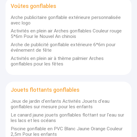
Voûtes gonflables
Arche publicitaire gonflable extérieure personnalisée
avec logo
Activités en plein air Arches gonflables Couleur rouge
5*6m Pour le Nouvel An chinois
Arche de publicité gonflable extérieure 6*6m pour
événement de fête
Activités en plein air à thème palmier Arches
gonflables pour les fêtes
Jouets flottants gonflables
Jeux de jardin d'enfants Activités Jouets d'eau
À la maison
gonflables sur mesure pour les enfants
Guangzhou Kule Amusement Equipment
Le canard jaune jouets gonflables flottant sur l'eau sur
Produits
Co.,Ltd
les lacs et les océans
Piscine gonflable en PVC Blanc Jaune Orange Couleur
À propos de nous
Kule
est un fabricant exceptionnel, enregistré en tant que
2,5m Pour les enfants
marque à Guangzhou, en Chine, avec près d'une décennie