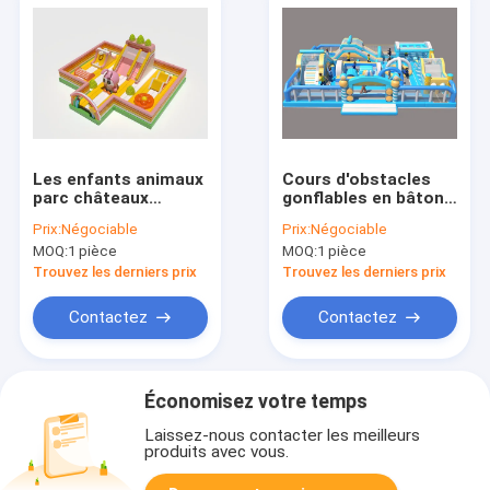
Les enfants animaux
Cours d'obstacles
parc châteaux
gonflables en bâton
gonflables
en PVC personnalisé
Prix:
Négociable
Prix:
Négociable
personnalisés avec
avec couleur multi
MOQ:
1 pièce
MOQ:
1 pièce
des jeux
Trouvez les derniers prix
Trouvez les derniers prix
Contactez
Contactez
Économisez votre temps
Laissez-nous contacter les meilleurs
produits avec vous.