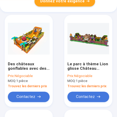
Donnez votre exigence
Des châteaux
Le parc à thème Lion
gonflables avec des
glisse Château
obstacles
gonflable pour
Prix:
Négociable
Prix:
Négociable
enfants
MOQ:
1 pièce
MOQ:
1 pièce
Trouvez les derniers prix
Trouvez les derniers prix
Contactez
Contactez