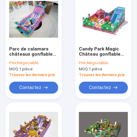
Parc de calamars
Candy Park Magic
châteaux gonflables
Château gonflable
gonflables terrain de
maison de rebond
Prix:
Négociable
Prix:
Négociable
jeux intérieur rose
pour enfants
MOQ:
1 pièce
MOQ:
1 pièce
pour enfants
Trouvez les derniers prix
Trouvez les derniers prix
Contactez
Contactez
À la maison
Produits
À propos de nous