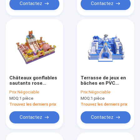
Contactez
Contactez
Châteaux gonflables
Terrasse de jeux en
sautants rose
bâches en PVC
couleur jaune pour
maison gonflable en
Prix:
Négociable
Prix:
Négociable
les enfants
rebond bleu blanc
MOQ:
1 pièce
MOQ:
1 pièce
pour enfants
Trouvez les derniers prix
Trouvez les derniers prix
Contactez
Contactez