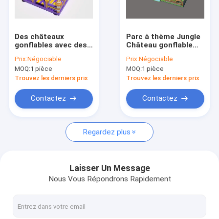
Visite de l'usine
Contrôle qualité
Des châteaux
Parc à thème Jungle
gonflables avec des
Château gonflable
Contactez-nous
toboggans
pour enfants
Prix:
Négociable
Prix:
Négociable
MOQ:
1 pièce
MOQ:
1 pièce
Nouvelles
Trouvez les derniers prix
Trouvez les derniers prix
Les affaires
Contactez
Contactez
Demander un devis
Regardez plus
châteaux gonflables
Laisser Un Message
Nous Vous Répondrons Rapidement
Glissières gonflables
Des toboggans gonflables