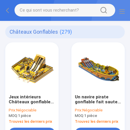
Châteaux Gonflables
(279)
Jeux intérieurs
Un navire pirate
Châteaux gonflables
gonflable fait sauter
Jaune Gris Avec
le château gonflable
Prix:
Négociable
Prix:
Négociable
Glissières
avec de grands
MOQ:
1 pièce
MOQ:
1 pièce
toboggans
Trouvez les derniers prix
Trouvez les derniers prix