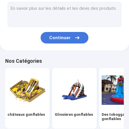
Des obstacles gonflables
Jeux gonflables
Tentes gonflables
Continuer
Voûtes gonflables
Jouets flottants gonflables
Nos Catégories
Des obstacles gonflables
Châteaux gonflables
parc aquatique gonflable
Terrain de jeu mou
châteaux gonflables
Glissières gonflables
Des toboggan
La glissière du château de rebond
gonflables