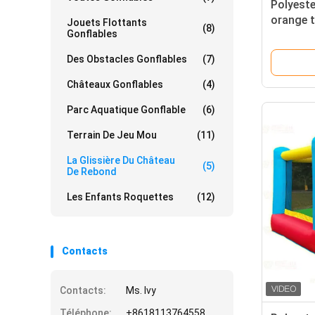
Polyeste
orange 
Jouets Flottants
(8)
Gonflables
parc d'a
Des Obstacles Gonflables
(7)
Châteaux Gonflables
(4)
Parc Aquatique Gonflable
(6)
Terrain De Jeu Mou
(11)
La Glissière Du Château
(5)
De Rebond
Les Enfants Roquettes
(12)
Contacts
Contacts:
Ms. Ivy
Téléphone:
+8618113764558