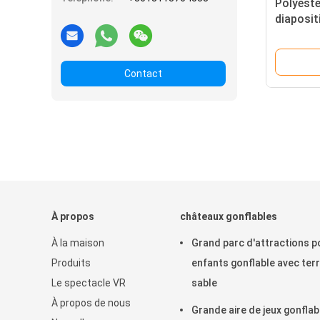
Polyeste
diaposit
Jouer et 
l'intérie
Contact
À propos
châteaux gonflables
À la maison
Grand parc d'attractions p
Produits
enfants gonflable avec ter
Le spectacle VR
sable
À propos de nous
Grande aire de jeux gonflab