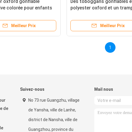
r oxford gonflable
Des toboggans gonflables e
ive colorée pour enfants
polyester oxford et un tram
faire de l'exercice à
pour enfants
ur et à l'extérieur
Meilleur Prix
Meilleur Prix
1
Suivez-nous
Mail nous
our
No 73 rue Guangzhu, village
re de
de Yansha, ville de Lanhe,
district de Nansha, ville de
le
Guangzhou, province du