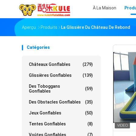
À La Maison
Produ
Aperçu
Produits
La Glissière Du Château De Rebond
Catégories
Châteaux Gonflables
(279)
Glissières Gonflables
(139)
Des Toboggans
(59)
Gonflables
Des Obstacles Gonflables
(35)
Jeux Gonflables
(50)
Tentes Gonflables
(8)
Voûtes Gonflables
(7)