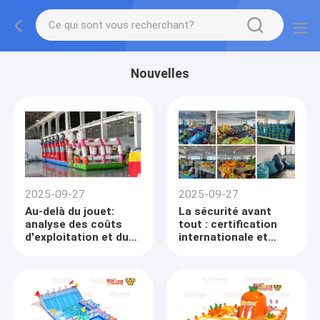
Nouvelles
2025-09-27
2025-09-27
Au-delà du jouet:
La sécurité avant
analyse des coûts
tout : certification
d'exploitation et du
internationale et
retour sur
conformité des
investissement (ROI)
matériaux dans
pour les acheteurs de
l'acquisition de
châteaux gonflables
châteaux gonflables