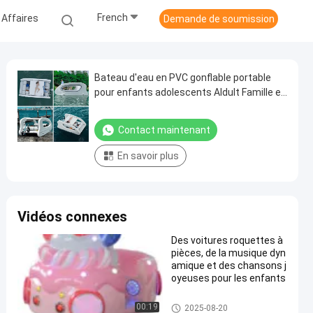
French
 Affaires
Demande de soumission
Bateau d'eau en PVC gonflable portable
pour enfants adolescents Aldult Famille en
plein air
Contact maintenant
En savoir plus
Vidéos connexes
Des voitures roquettes à
pièces, de la musique dyn
amique et des chansons j
oyeuses pour les enfants
Les enfants roquettes
00:19
2025-08-20