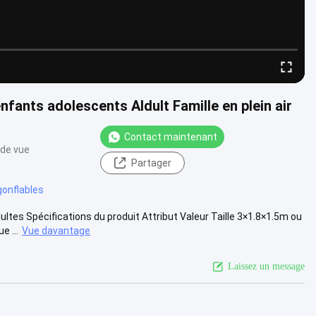
fants adolescents Aldult Famille en plein air
Contact maintenant
 de vue
Partager
gonflables
ltes Spécifications du produit Attribut Valeur Taille 3×1.8×1.5m ou
 ...
Vue davantage
Laissez un message