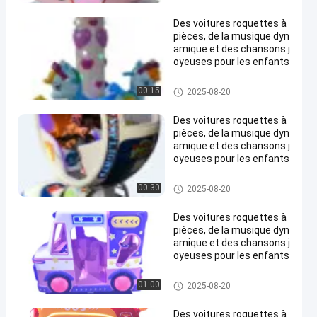
Des voitures roquettes à
pièces, de la musique dyn
amique et des chansons j
oyeuses pour les enfants
Les enfants roquettes
00:15
2025-08-20
Des voitures roquettes à
pièces, de la musique dyn
amique et des chansons j
oyeuses pour les enfants
Les enfants roquettes
00:30
2025-08-20
Des voitures roquettes à
pièces, de la musique dyn
amique et des chansons j
oyeuses pour les enfants
Les enfants roquettes
01:00
2025-08-20
Des voitures roquettes à