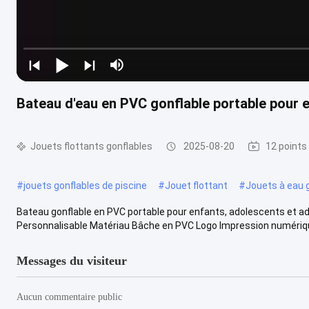
Bateau d'eau en PVC gonflable portable pour en
Jouets flottants gonflables
2025-08-20
12 points
#
jouets gonflables de piscine
#
Jouet flottant
#
Jouets à eau 
Bateau gonflable en PVC portable pour enfants, adolescents et adu
Personnalisable Matériau Bâche en PVC Logo Impression numérique
Messages du visiteur
Aucun commentaire public