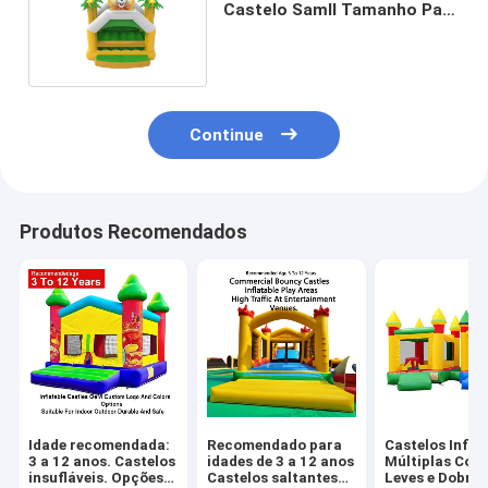
Castelo Samll Tamanho Para
Crianças
Continue
Produtos Recomendados
Idade recomendada:
Recomendado para
Castelos Infláv
3 a 12 anos. Castelos
idades de 3 a 12 anos
Múltiplas Core
insufláveis. Opções
Castelos saltantes
Leves e Dobráv