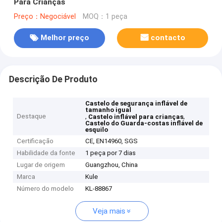
Para Crianças
Preço：Negociável
MOQ：1 peça
Melhor preço
contacto
Descrição De Produto
Castelo de segurança inflável de
tamanho igual
Destaque
,
,
Castelo inflável para crianças
Castelo do Guarda-costas inflável de
esquilo
Certificação
CE, EN14960, SGS
Habilidade da fonte
1 peça por 7 dias
Lugar de origem
Guangzhou, China
Marca
Kule
Número do modelo
KL-88867
Veja mais