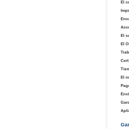
El c
Imp
Env
Acc
El s
El 
Trab
Cert
Tiem
El 
Pag
Env
Gara
Apli
Gar