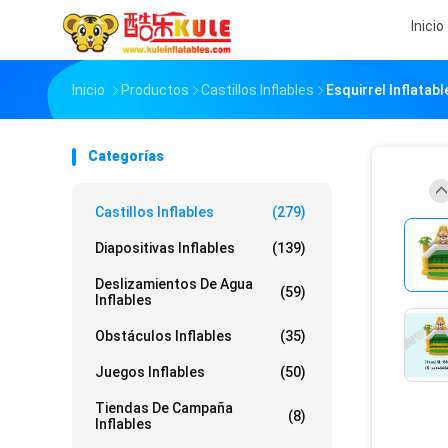
Inicio
Inicio
Productos
Castillos Inflables
Esquirrel Inflatab
Categorías
Castillos Inflables
(279)
Diapositivas Inflables
(139)
Deslizamientos De Agua
(59)
Inflables
Obstáculos Inflables
(35)
Juegos Inflables
(50)
Tiendas De Campaña
(8)
Inflables