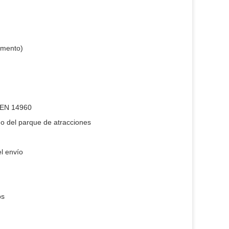
amento)
, EN 14960
 del parque de atracciones
l envío
os