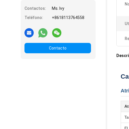
N
Contactos:
Ms. Ivy
Teléfono:
+8618113764558
Ut
Re
Contacto
Descri
Ca
Atr
At
T
El