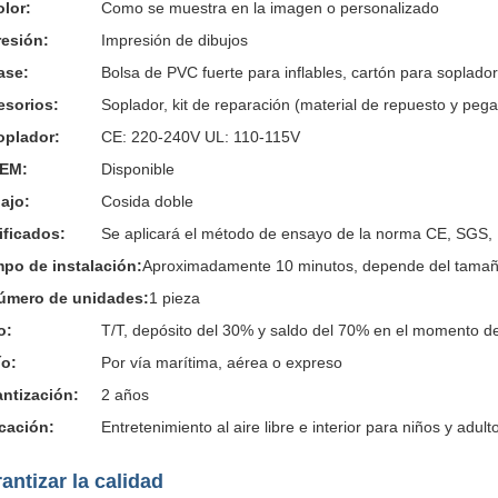
olor:
Como se muestra en la imagen o personalizado
resión:
Impresión de dibujos
ase:
Bolsa de PVC fuerte para inflables, cartón para soplador
esorios:
Soplador, kit de reparación (material de repuesto y peg
oplador:
CE: 220-240V UL: 110-115V
OEM:
Disponible
ajo:
Cosida doble
ificados:
Se aplicará el método de ensayo de la norma CE, SGS
po de instalación:
Aproximadamente 10 minutos, depende del tamaño
número de unidades:
1 pieza
o:
T/T, depósito del 30% y saldo del 70% en el momento de
ío:
Por vía marítima, aérea o expreso
ntización:
2 años
cación:
Entretenimiento al aire libre e interior para niños y adult
antizar la calidad