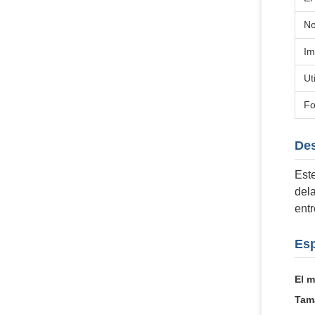
N
Im
Ut
Fo
Des
Este
dela
entr
Esp
El m
Tam