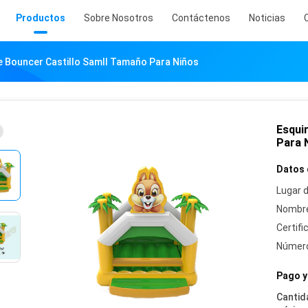
Productos
Sobre Nosotros
Contáctenos
Noticias
le Bouncer Castillo Samll Tamaño Para Niños
Esquir
Para 
Datos 
Lugar d
Nombre
Certifi
Número
Pago y
Cantid