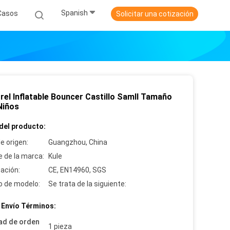
Spanish
Casos
Solicitar una cotización
rel Inflatable Bouncer Castillo Samll Tamaño
Niños
del producto:
e origen:
Guangzhou, China
 de la marca:
Kule
cación:
CE, EN14960, SGS
 de modelo:
Se trata de la siguiente:
 Envío Términos:
ad de orden
1 pieza