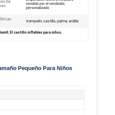
ión De
vendido por el vendedor,
pos:
personalizado
De Las
trampolín, castillo, palma, ardilla
:
Samll
,
El castillo inflables para niños
,
e Tamaño Pequeño Para Niños