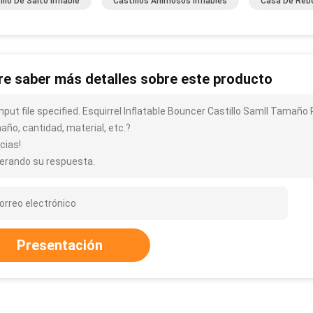
illo De Salto Inflable
Castillos Animosos Inflables
Casa De Rebot
re saber más detalles sobre este producto
input file specified. Esquirrel Inflatable Bouncer Castillo Samll Tamañ
año, cantidad, material, etc.?
cias!
erando su respuesta.
Presentación