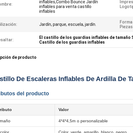
inflables,Combo Bounce Jardín
Impres
ombre:
inflables para venta castillo
Logoti
inflables
Forma 
ilización:
Jardín, parque, escuela, jardín.
Piezas
El castillo de los guardias inflables de tamaño 
saltar:
Castillo de los guardias inflables
pción de producto
stillo De Escaleras Inflables De Ardilla D
ibutos del producto
ributo
Valor
amaño
4*4*4,5m o personalizable
 color
Color, verde, amarillo, blanco, negro