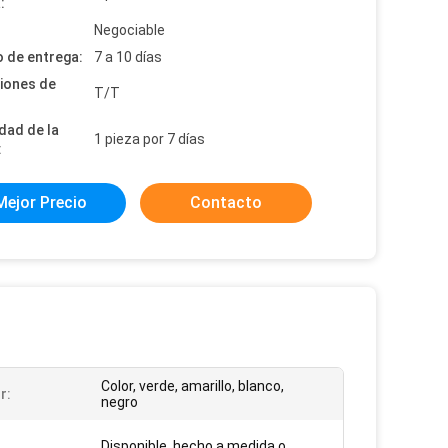
:
:
Negociable
 de entrega:
7 a 10 días
iones de
T/T
dad de la
1 pieza por 7 días
:
Mejor Precio
Contacto
Color, verde, amarillo, blanco,
r:
negro
Disponible, hecho a medida o