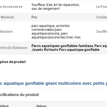
Souffleur d'air, kit de réparation,
s Accessoires:
Le Poi
sac de rangement
 Matériel:
Pvc
Couleu
parc aquatique, activités
commerciales/parc
ilisation:
Souffl
aquatique/piscine, parc
aquatique/piscine/lac/mer, mer,
Parcs aquatiques gonflables familiaux
,
Parc aq
ttre En Évidence:
Jouets flottants Parc aquatique gonflable
ption de produit
c aquatique gonflable géant multicolore avec petits j
cifications du produit
tribut
Valeur