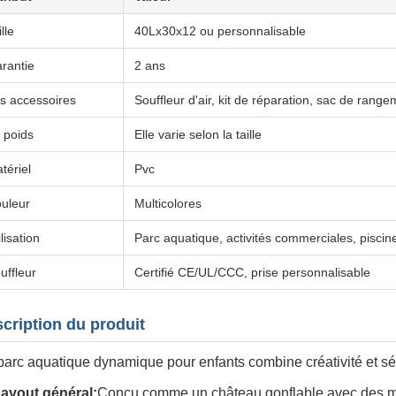
lle
40Lx30x12 ou personnalisable
rantie
2 ans
s accessoires
Souffleur d'air, kit de réparation, sac de rang
 poids
Elle varie selon la taille
tériel
Pvc
uleur
Multicolores
ilisation
Parc aquatique, activités commerciales, piscine
uffleur
Certifié CE/UL/CCC, prise personnalisable
cription du produit
arc aquatique dynamique pour enfants combine créativité et sécur
ayout général:
Conçu comme un château gonflable avec des mo