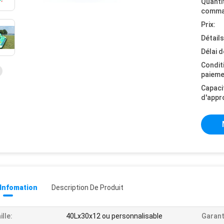
Quanti
comma
Prix:
Détail
Délai d
Condit
paieme
Capaci
d'appr
 Infomation
Description De Produit
ille:
40Lx30x12 ou personnalisable
Garant