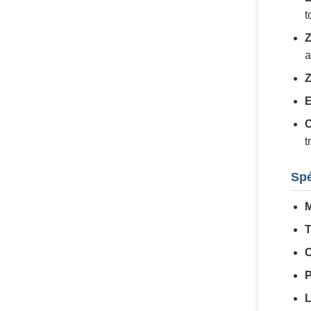
t
Z
a
Z
E
C
t
Spé
M
T
C
P
L