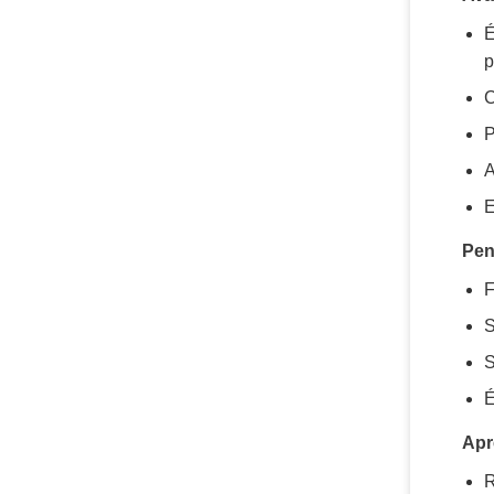
É
p
C
P
A
E
Pen
F
S
S
É
Apr
R