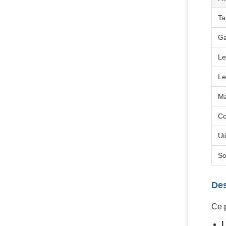
Tai
Ga
Le
Le
Ma
Co
Ut
So
Des
Ce p
L