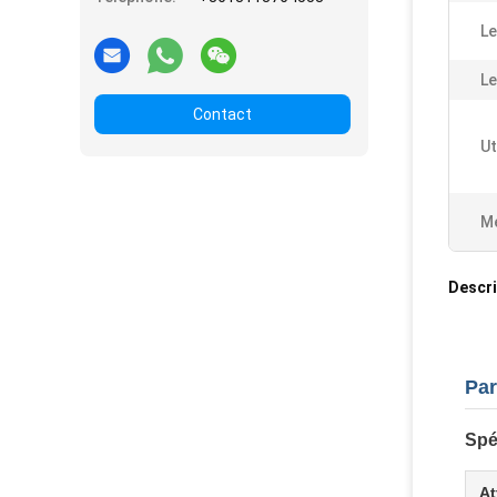
Le
Le
Contact
Ut
Me
Descri
Par
Spé
At