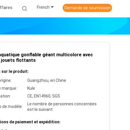
French
ffaires
Demande de soumission
aquatique gonflable géant multicolore avec
 jouets flottants
 sur le produit:
rigine:
Guangzhou, en Chine
 marque:
Kule
cation:
CE, EN14960, SGS
Le nombre de personnes concernées
 de modèle:
est le suivant:
ions de paiement et expédition: