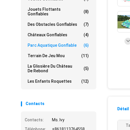
Jouets Flottants
(8)
Gonflables
Des Obstacles Gonflables
(7)
Châteaux Gonflables
(4)
Parc Aquatique Gonflable
(6)
Terrain De Jeu Mou
(11)
La Glissière Du Château
(5)
De Rebond
Les Enfants Roquettes
(12)
Contacts
Détail
Contacts:
Ms. Ivy
Ta
Téléphone:
+8618113764558