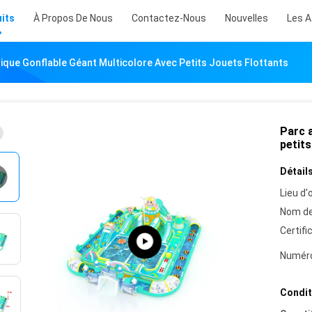
its
À Propos De Nous
Contactez-Nous
Nouvelles
Les A
ique Gonflable Géant Multicolore Avec Petits Jouets Flottants
Parc 
petits
Détails
Lieu d'o
Nom de
Certifi
Numéro
Condit