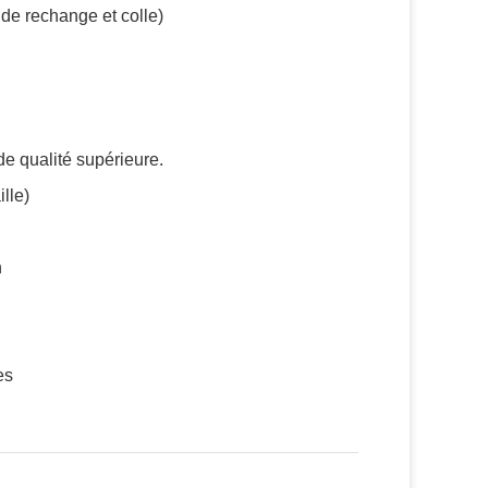
u de rechange et colle)
de qualité supérieure.
lle)
n
es