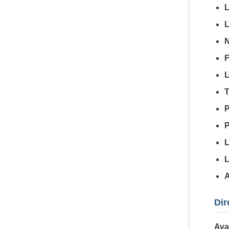
L
L
N
F
L
T
P
P
L
L
A
Dir
Ava