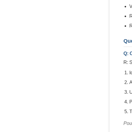
V
R
R
Qu
Q: 
R: S
I
A
U
P
T
Pou