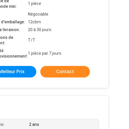
té de
1 pièce
nde min:
Négociable
s d'emballage:
12cbm
e livraison:
20 à 30 jours
ions de
T/T
nt:
té
1 pièce par 7 jours
ovisionnement:
Meilleur Prix
Contact
ie:
2 ans