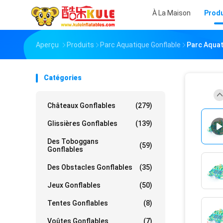
À La Maison
Produ
Aperçu
Produits
Parc Aquatique Gonflable
Parc Aquat
Catégories
Châteaux Gonflables
(279)
Glissières Gonflables
(139)
Des Toboggans
(59)
Gonflables
Des Obstacles Gonflables
(35)
Jeux Gonflables
(50)
Tentes Gonflables
(8)
Voûtes Gonflables
(7)