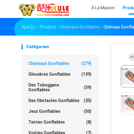
À La Maison
Produ
Aperçu
Produits
Châteaux Gonflables
Château Gonfla
Catégories
Châteaux Gonflables
(279)
Glissières Gonflables
(139)
Des Toboggans
(59)
Gonflables
Des Obstacles Gonflables
(35)
Jeux Gonflables
(50)
Tentes Gonflables
(8)
Voûtes Gonflables
(7)