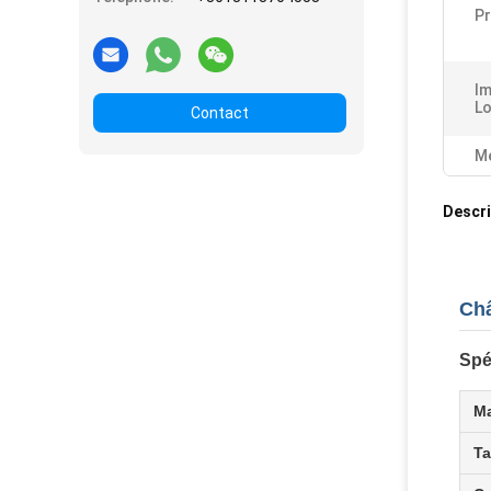
Pr
Im
Lo
Contact
Me
Descri
Châ
Spé
Ma
Ta