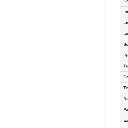
Co
Im
Le
Le
So
Pr
Tr
Ce
Te
No
Pa
Ex