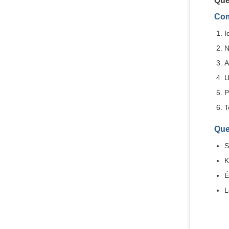
Que
Com
I
N
A
U
P
T
Que
S
K
É
L