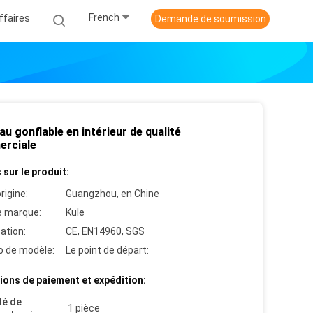
French
ffaires
Demande de soumission
u gonflable en intérieur de qualité
rciale
 sur le produit:
rigine:
Guangzhou, en Chine
 marque:
Kule
cation:
CE, EN14960, SGS
 de modèle:
Le point de départ:
ions de paiement et expédition:
té de
1 pièce