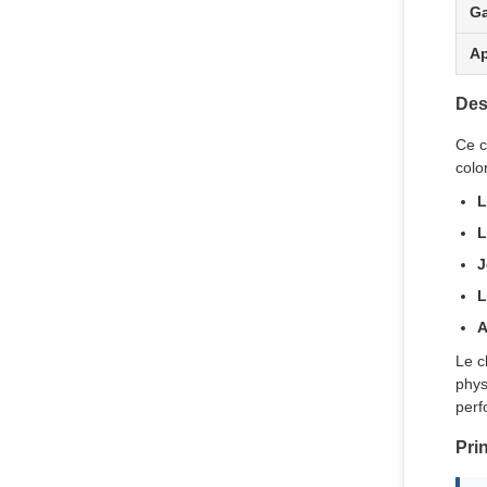
Ga
Ap
Des
Ce c
colo
L
L
J
L
A
Le c
phys
perf
Pri