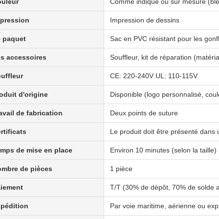
uleur
Comme indiqué ou sur mesure (bleu
pression
Impression de dessins
 paquet
Sac en PVC résistant pour les gonfl
s accessoires
Souffleur, kit de réparation (matéri
uffleur
CE: 220-240V UL: 110-115V
oduit d'origine
Disponible (logo personnalisé, coul
avail de fabrication
Deux points de suture
rtificats
Le produit doit être présenté dans
mps de mise en place
Environ 10 minutes (selon la taille)
mbre de pièces
1 pièce
iement
T/T (30% de dépôt, 70% de solde a
pédition
Par voie maritime, aérienne ou exp