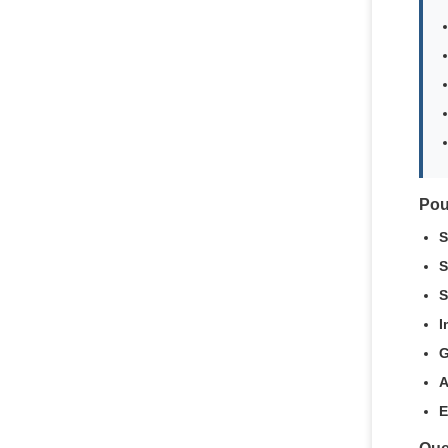
Pou
S
S
S
I
G
A
E