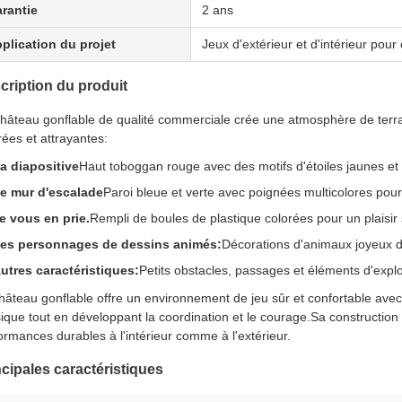
rantie
2 ans
plication du projet
Jeux d'extérieur et d'intérieur pour
cription du produit
hâteau gonflable de qualité commerciale crée une atmosphère de terra
rées et attrayantes:
a diapositive
Haut toboggan rouge avec des motifs d'étoiles jaunes et
e mur d'escalade
Paroi bleue et verte avec poignées multicolores pour
e vous en prie.
Rempli de boules de plastique colorées pour un plaisir 
es personnages de dessins animés:
Décorations d'animaux joyeux do
utres caractéristiques:
Petits obstacles, passages et éléments d'explo
hâteau gonflable offre un environnement de jeu sûr et confortable avec 
ique tout en développant la coordination et le courage.Sa constructio
ormances durables à l'intérieur comme à l'extérieur.
ncipales caractéristiques