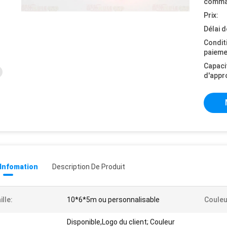
comma
Prix:
Délai d
Condit
paieme
Capaci
d'appr
 Infomation
Description De Produit
ille:
10*6*5m ou personnalisable
Couleu
Disponible,Logo du client; Couleur