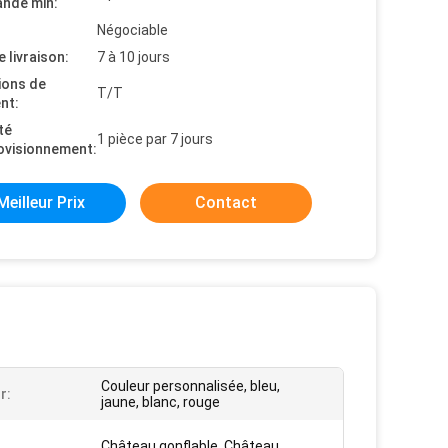
nde min:
Négociable
e livraison:
7 à 10 jours
ions de
T/T
nt:
té
1 pièce par 7 jours
ovisionnement:
Meilleur Prix
Contact
Couleur personnalisée, bleu,
r:
jaune, blanc, rouge
Château gonflable, Château