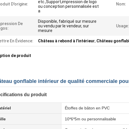
etc.,Support,impression de logo
oduit D'origine:
Nom:
ou conception personnalisée est
a
Disponible, fabriqué sur mesure
pression De
ou vendu par le vendeur, sur
Usage:
gos:
mesure
ttre En Évidence:
Château à rebond à l'intérieur
,
Château gonflable
ption de produit
teau gonflable intérieur de qualité commerciale pour
cifications du produit
tériel
Étoffes de bâton en PVC
ille
10*6*5m ou personnalisable