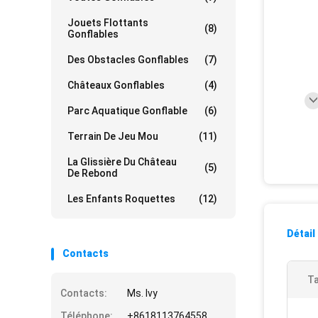
Jouets Flottants
(8)
Gonflables
Des Obstacles Gonflables
(7)
Châteaux Gonflables
(4)
Parc Aquatique Gonflable
(6)
Terrain De Jeu Mou
(11)
La Glissière Du Château
(5)
De Rebond
Les Enfants Roquettes
(12)
Détail
Contacts
Ta
Contacts:
Ms. Ivy
Téléphone:
+8618113764558