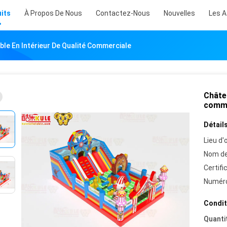
its
À Propos De Nous
Contactez-Nous
Nouvelles
Les A
ble En Intérieur De Qualité Commerciale
Châtea
comme
Détails
Lieu d'o
Nom de
Certifi
Numéro
Condit
Quanti