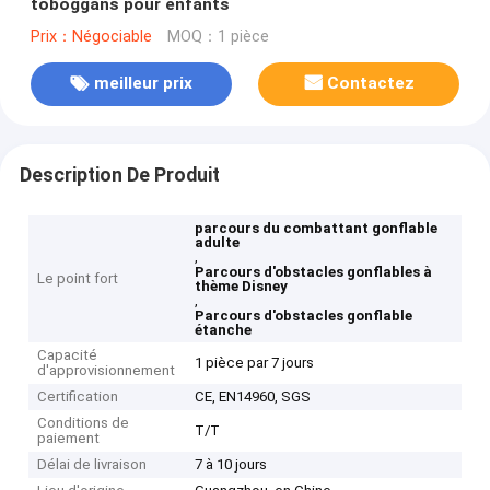
toboggans pour enfants
Prix：Négociable
MOQ：1 pièce
meilleur prix
Contactez
Description De Produit
parcours du combattant gonflable
adulte
,
Parcours d'obstacles gonflables à
Le point fort
thème Disney
,
Parcours d'obstacles gonflable
étanche
Capacité
1 pièce par 7 jours
d'approvisionnement
Certification
CE, EN14960, SGS
Conditions de
T/T
paiement
Délai de livraison
7 à 10 jours