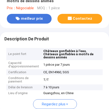
motifs de dessins animés
Prix：Négociable
MOQ：1 pièce
meilleur prix
Contactez
Description De Produit
,
Châteaux gonflables à l'eau
Le point fort
Châteaux gonflables à motifs de
dessins animés
Capacité
1 pièce par 7 jours
d'approvisionnement
Certification
CE, EN14960, SGS
Conditions de
T/T
paiement
Délai de livraison
7 à 10 jours
Lieu d'origine
Guangzhou, en Chine
Regardez plus