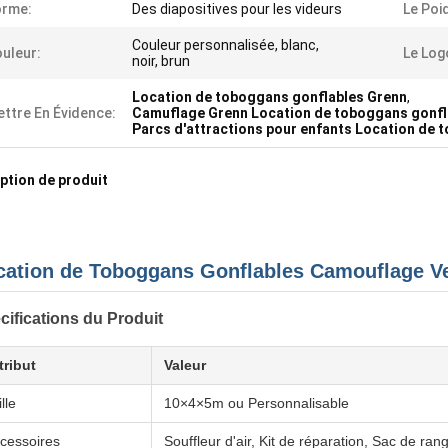
orme:
Des diapositives pour les videurs
Le Poi
Couleur personnalisée, blanc,
uleur:
Le Log
noir, brun
Location de toboggans gonflables Grenn
,
ttre En Évidence:
Camuflage Grenn Location de toboggans gonfl
Parcs d'attractions pour enfants Location de 
ption de produit
cation de Toboggans Gonflables Camouflage Ve
cifications du Produit
tribut
Valeur
lle
10×4×5m ou Personnalisable
cessoires
Souffleur d'air, Kit de réparation, Sac de ra