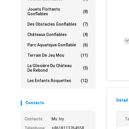
Jouets Flottants
(8)
Gonflables
Des Obstacles Gonflables
(7)
Châteaux Gonflables
(4)
Parc Aquatique Gonflable
(6)
Terrain De Jeu Mou
(11)
La Glissière Du Château
(5)
De Rebond
Les Enfants Roquettes
(12)
Détail
Contacts
Contacts:
Ms. Ivy
Ta
Téléphone:
+8618113764558