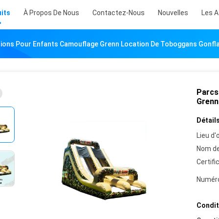
its
À Propos De Nous
Contactez-Nous
Nouvelles
Les A
tions Pour Enfants Camouflage Grenn Location De Toboggans Gonfl
Parcs
Grenn
Détails
Lieu d'o
Nom de
Certifi
Numéro
Condit