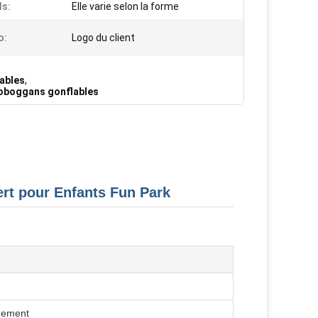
ds:
Elle varie selon la forme
o:
Logo du client
ables
,
toboggans gonflables
rt pour Enfants Fun Park
ngement