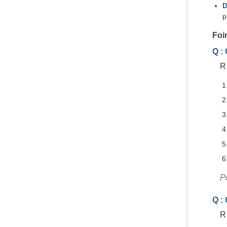
D
p
Foi
Q :
R 
P
Q :
R 