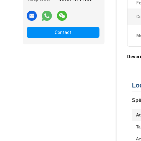
F
Co
Contact
Me
Descri
Lo
Spé
At
Tai
Ac