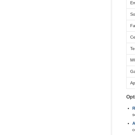
Em
So
Fa
Ce
Te
M
Ga
Ap
Opt
R
s
A
c