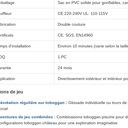
ballage
Sac en PVC solide pour gonflables, car
uffleur
CE:220-240V UL: 110-115V
brication
Double couture
rtificats
CE, SGS, EN14960
mps d'installation
Environ 10 minutes (varie selon la taill
OQ
1 PC
rantie
24 mois
plication
Divertissement extérieur et intérieur p
ions de jeu
écréation régulière sur toboggan :
Glissade individuelle ou tours de
ocial.
ventures de jeu combinées :
Combinaisons toboggan-piscine pour de
onfigurations toboggan-château pour une exploration imaginative.