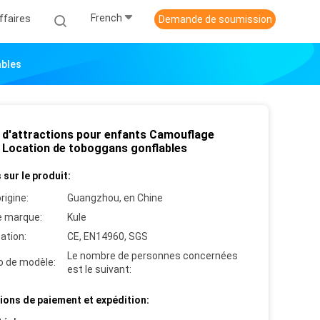
French
ffaires
Demande de soumission
ables
 d'attractions pour enfants Camouflage
 Location de toboggans gonflables
 sur le produit:
rigine:
Guangzhou, en Chine
 marque:
Kule
cation:
CE, EN14960, SGS
Le nombre de personnes concernées
 de modèle:
est le suivant:
ions de paiement et expédition: