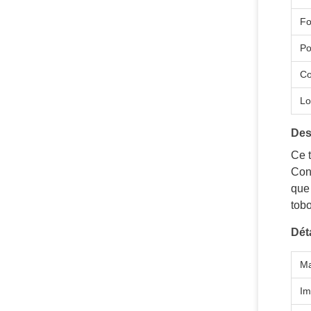
F
Po
Co
Lo
Des
Ce t
Conç
que 
tobo
Dét
Ma
Im