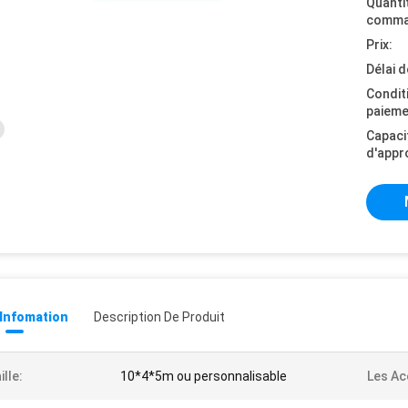
Quanti
comma
Prix:
Délai d
Condit
paieme
Capaci
d'appr
 Infomation
Description De Produit
ille:
10*4*5m ou personnalisable
Les Ac