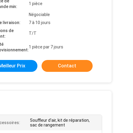
té de
1 pièce
nde min:
Négociable
e livraison:
7 à 10 jours
ions de
T/T
nt:
té
1 pièce par 7 jours
ovisionnement:
Meilleur Prix
Contact
Souffleur d'air, kit de réparation,
cessoires:
sac de rangement