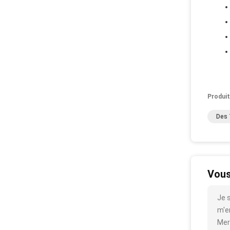
Produit
Des 
Vous
Je 
m'en
Mer