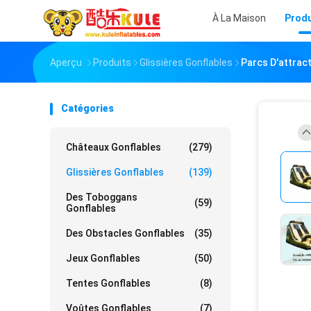
À La Maison
Produ
Aperçu
Produits
Glissières Gonflables
Parcs D'attrac
Catégories
Châteaux Gonflables
(279)
Glissières Gonflables
(139)
Des Toboggans
(59)
Gonflables
Des Obstacles Gonflables
(35)
Jeux Gonflables
(50)
Tentes Gonflables
(8)
Voûtes Gonflables
(7)