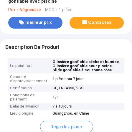
gonflable avec piscine
Prix：Négociable
MOQ：1 pièce
meilleur prix
Contactez
Description De Produit
,
Glissière gonflable sèche et humide
Le point fort
,
Glissière gonflable pour piscine
Slide gonflable à couronne rose
Capacité
1 pièce par 7 jours
d'approvisionnement
Certification
CE, EN14960, SGS
Conditions de
T/T
paiement
Délai de livraison
7 à 10 jours
Lieu d'origine
Guangzhou, en Chine
Regardez plus