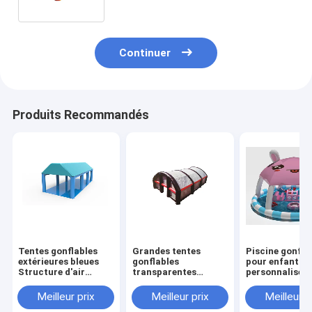
Continuer
Produits Recommandés
Tentes gonflables
Grandes tentes
Piscine gonfla
extérieures bleues
gonflables
pour enfants
Structure d'air
transparentes
personnalisée
portable
extérieures mobiles
de petits jouet
personnalisée
pour le camping
flottants
Meilleur prix
Meilleur prix
Meilleur p