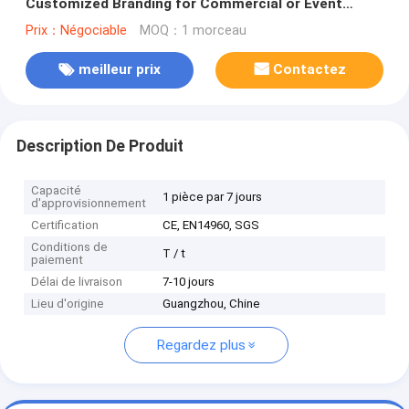
Customized Branding for Commercial or Event
Purposes
Prix：Négociable
MOQ：1 morceau
meilleur prix
Contactez
Description De Produit
Capacité
1 pièce par 7 jours
d'approvisionnement
Certification
CE, EN14960, SGS
Conditions de
T / t
paiement
Délai de livraison
7-10 jours
Lieu d'origine
Guangzhou, Chine
Regardez plus