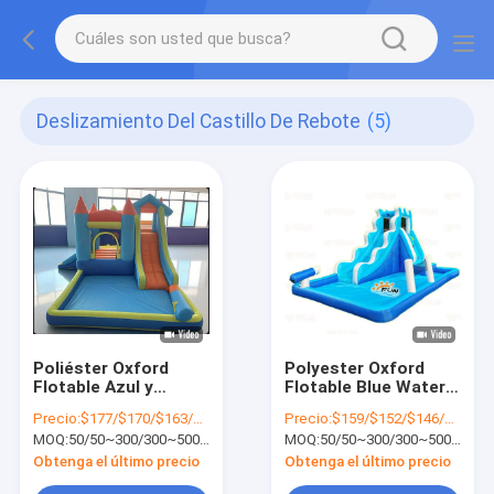
Deslizamiento Del Castillo De Rebote
(5)
Poliéster Oxford
Polyester Oxford
Flotable Azul y
Flotable Blue Water
Naranja tobogán
Slide con bolas del
Precio:
$177/$170/$163/$160/$156
Precio:
$159/$152/$146/$143/$140
acuático para niños
océano para niños
MOQ:
50/50~300/300~500/500~1000/Más de 1000
MOQ:
50/50~300/300~500/500~1000/Más de 1000
Parque de
Parque de
diversiones
diversiones
Obtenga el último precio
Obtenga el último precio