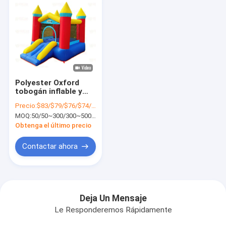
Polyester Oxford
tobogán inflable y
trampolín para niños
Precio:
$83/$79/$76/$74/$72
diversión y ejercicio
MOQ:
50/50~300/300~500/500~1000/Más de 1000
combinado
Obtenga el último precio
Contactar ahora
Deja Un Mensaje
Le Responderemos Rápidamente