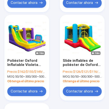
Contactar ahora
Contactar ahora
Poliéster Oxford
Slide inflables de
Inflatable Violeta
poliéster de Oxford
Amarillo Azul
para niños Juego y
Precio:
$162/$155/$149/$146/$142
Precio:
$126/$121/$116/$114/$111
Deslizador Con
ejercicio en
MOQ:
50/50~300/300~500/500~1000/Más de 1000
MOQ:
50/50~300/300~500/500~1000/Más de 1000
Juego de
interiores y
Lanzamiento
exteriores
Obtenga el último precio
Obtenga el último precio
Contactar ahora
Contactar ahora