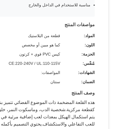
مناسبة للاستخدام في الداخل والخارج
مواصفات المنتج
المواد:
قطعة من البلاستيك
اللون:
كما هو مبين أو مخصص
الحزمة:
كيس PVC قوي + كرتون
مُنفّس:
CE:220-240V / UL:110-115V
الشهادات:
المواصفات:
الضمان:
سنتان
وصف المنتج
هذه القلعة المضخمة ذات الموضوع الفضائي تتميز ب
كقطعة مركزية.شخصية الدب، وماسكوت النمر، خلق ب
يتم استكمال الهيكل بمعدات لعب إضافية مرئية في ا
للعب التفاعلي والاستكشاف.يحتوي التصميم بأكمله على علامة "Coolle KULE"، تعكس معايير الج