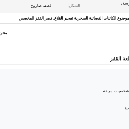
سة،
الشكل:
قطة، صاروخ
وضوع الكائنات الفضائية الصخرية تفجير القلاع
,
قصر القفز المخصص
منتو
عة القفز
وشخصيات مرحة
جة