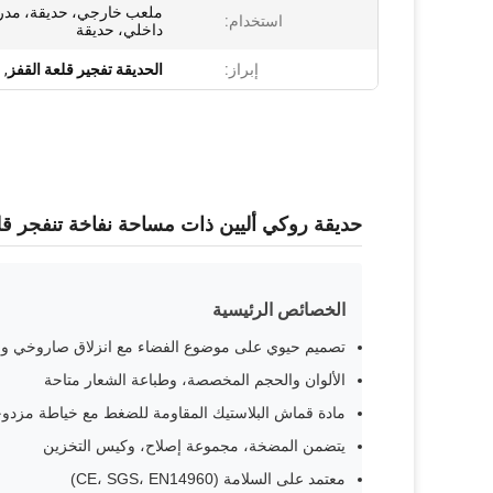
ملعب خارجي، حديقة، مدر
استخدام:
داخلي، حديقة
إبراز:
الحديقة تفجير قلعة القفز
,
م
حديقة روكي أليين ذات مساحة نفاخة تنفجر قل
الخصائص الرئيسية
تصميم حيوي على موضوع الفضاء مع انزلاق صاروخي 
الألوان والحجم المخصصة، وطباعة الشعار متاحة
مادة قماش البلاستيك المقاومة للضغط مع خياطة مزدو
يتضمن المضخة، مجموعة إصلاح، وكيس التخزين
معتمد على السلامة (CE، SGS، EN14960)