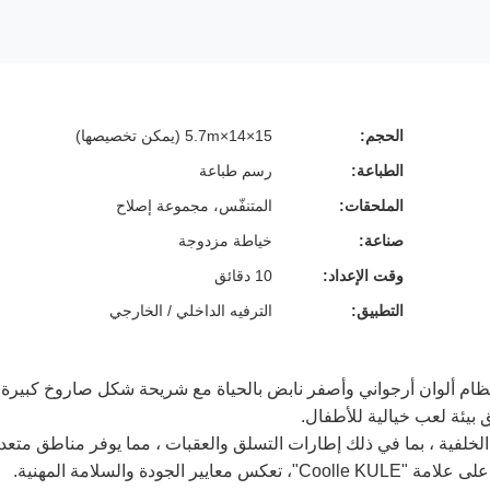
الحجم:
15×14×5.7m (يمكن تخصيصها)
الطباعة:
رسم طباعة
الملحقات:
المتنفّس، مجموعة إصلاح
صناعة:
خياطة مزدوجة
وقت الإعداد:
10 دقائق
التطبيق:
الترفيه الداخلي / الخارجي
نظام ألوان أرجواني وأصفر نابض بالحياة مع شريحة شكل صاروخ كبيرة
يئة لعب خيالية للأطفال.
لخلفية ، بما في ذلك إطارات التسلق والعقبات ، مما يوفر مناطق متعد
ودة والسلامة المهنية.