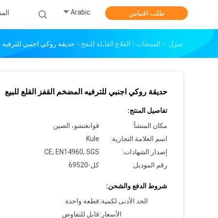
Arabic
الم
طلب اقتباس
منزل
المنتجات
القلاع القابلة للنفخ
حديقة روكي اجنبي للترفيه ال
حديقة روكي اجنبي للترفيه المضخم القفز القلع للبيع
تفاصيل المنتج:
مكان المنشأ:
قوانغتشو، الصين
اسم العلامة التجارية:
Kule
إصدار الشهادات:
CE, EN14960, SGS
رقم الموديل:
كل-69520
شروط الدفع والشحن:
الحد الأدنى لكمية:
قطعة واحدة
الأسعار:
قابل للتفاوض