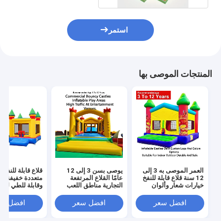
استمر
المنتجات الموصى بها
العمر الموصى به 3 إلى
يوصى بسن 3 إلى 12
قلاع قابلة للنفخ ب
12 سنة قلاع قابلة للنفخ
عامًا القلاع المرتفعة
متعددة خفيفة ال
خيارات شعار وألوان
التجارية مناطق اللعب
وقابلة للطي لسه
مخصصة من الشركة
القابلة للنفخ مصممة
النقل مع قدرة ت
المصنعة الأصلية مناسبة
لحركة المرور الكبيرة في
تصل إ
افضل سعر
افضل سعر
افضل سع
للاستخدام الداخلي
أماكن الترفيه
للمناسبات والحف
والخارجي متينة وآمنة