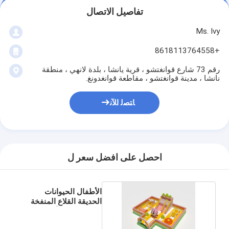
تفاصيل الاتصال
Ms. Ivy
+8618113764558
رقم 73 شارع قوانغتشو ، قرية يانشا ، بلدة لانهي ، منطقة
نانشا ، مدينة قوانغتشو ، مقاطعة قوانغدونغ.
ﺎﺘﺼﻟ ﺍﻶﻧ
احصل على افضل سعر ل
الأطفال الحيوانات
الحديقة القلاع المنفخة
مخصصة مع الألعاب